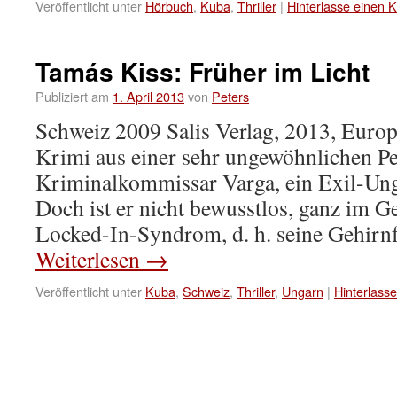
Veröffentlicht unter
Hörbuch
,
Kuba
,
Thriller
|
Hinterlasse einen
Tamás Kiss: Früher im Licht
Publiziert am
1. April 2013
von
Peters
Schweiz 2009 Salis Verlag, 2013, Europ
Krimi aus einer sehr ungewöhnlichen Pe
Kriminalkommissar Varga, ein Exil-Ung
Doch ist er nicht bewusstlos, ganz im Ge
Locked-In-Syndrom, d. h. seine Gehir
Weiterlesen
→
Veröffentlicht unter
Kuba
,
Schweiz
,
Thriller
,
Ungarn
|
Hinterlass