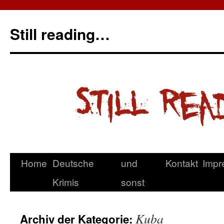
Still reading…
Home
Deutsche
und
Kontakt
Impr
Krimis
sonst
Kuba
Archiv der Kategorie: