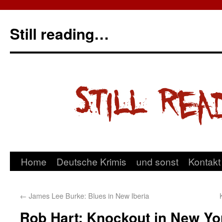
Still reading…
Home
Deutsche Krimis
und sonst
Kontakt
←
James Lee Burke: Blues in New Iberia
Rob Hart: Knockout in New Yo