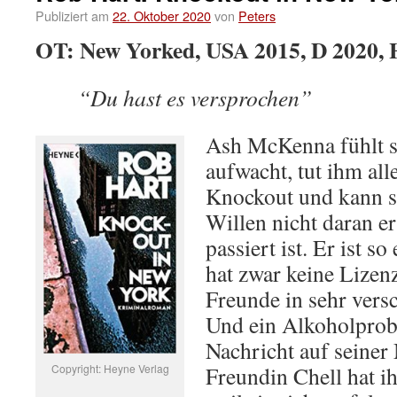
Publiziert am
22. Oktober 2020
von
Peters
OT: New Yorked, USA 2015, D 2020, 
“Du hast es versprochen”
Ash McKenna fühlt si
aufwacht, tut ihm all
Knockout und kann s
Willen nicht daran e
passiert ist. Er ist so
hat zwar keine Lizenz
Freunde in sehr vers
Und ein Alkoholprobl
Nachricht auf seiner
Copyright: Heyne Verlag
Freundin Chell hat i