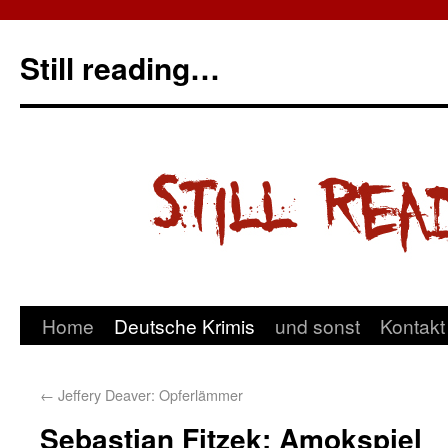
Still reading…
Home
Deutsche Krimis
und sonst
Kontakt
←
Jeffery Deaver: Opferlämmer
Sebastian Fitzek: Amokspiel