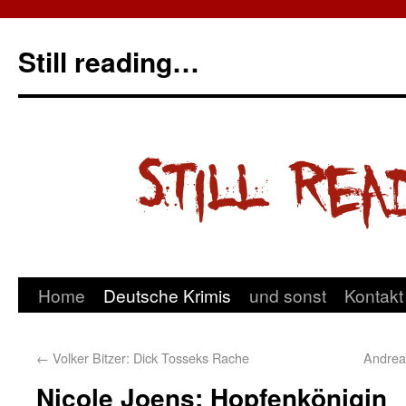
Still reading…
Home
Deutsche Krimis
und sonst
Kontakt
←
Volker Bitzer: Dick Tosseks Rache
Andrea
Nicole Joens: Hopfenkönigin