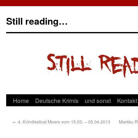
Still reading…
Home
Deutsche Krimis
und sonst
Kontakt
←
4. Krimifestival Moers vom 15.03. – 05.04.2013
Markku R