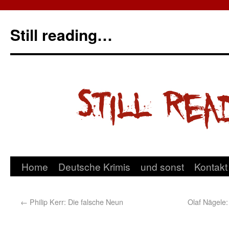
Still reading…
Home
Deutsche Krimis
und sonst
Kontakt
←
Philip Kerr: Die falsche Neun
Olaf Nägele