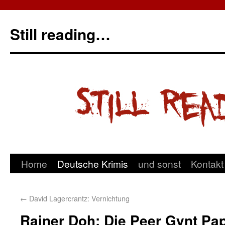
Still reading…
Home
Deutsche Krimis
und sonst
Kontakt
←
David Lagercrantz: Vernichtung
Rainer Doh: Die Peer Gynt Pa