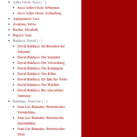
Adler Olsen, Jussi
[ - ]
Jussi Adler-Olsen: Erbarmen
Jussi Adler Olsen: Schändung
Appignanesi, Lisa
Avallone, Silvia
Bacher, Elisabeth
Bagnol, Jean
Baldacci, David
[ - ]
David Baldacci: Im Bruchteil der
Sekunde
David Baldacci: Die Sammler
David Baldacci: Die Versuchung
David Baldacci: Die Kampagne
David Baldacci: Der Killer
David Baldacci: Im Takt des Todes
David Baldacci: Die Wächter
David Baldacci: Bis zum letzten
Atemzug
Bannalec, Jean-Luc
[ - ]
Jean-Luc Bannalec: Bretonisches
Vermächtnis
Jean-Luc Bannalec: Bretonische
Spezialitäten
Jean-Luc Bannalec: Bretonischer
Stolz