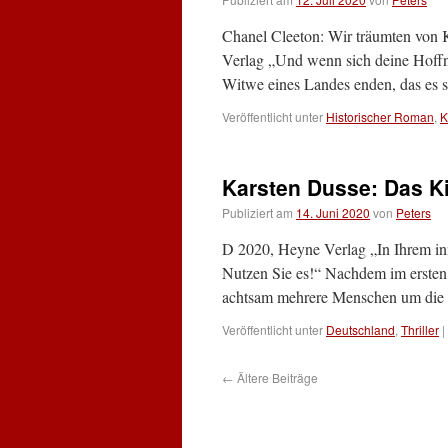
Chanel Cleeton: Wir träumten vo
Verlag „Und wenn sich deine Hoffnu
Witwe eines Landes enden, das es 
Veröffentlicht unter
Historischer Roman
,
K
Karsten Dusse: Das Ki
Publiziert am
14. Juni 2020
von
Peters
D 2020, Heyne Verlag „In Ihrem inne
Nutzen Sie es!“ Nachdem im erste
achtsam mehrere Menschen um die E
Veröffentlicht unter
Deutschland
,
Thriller
|
←
Ältere Beiträge