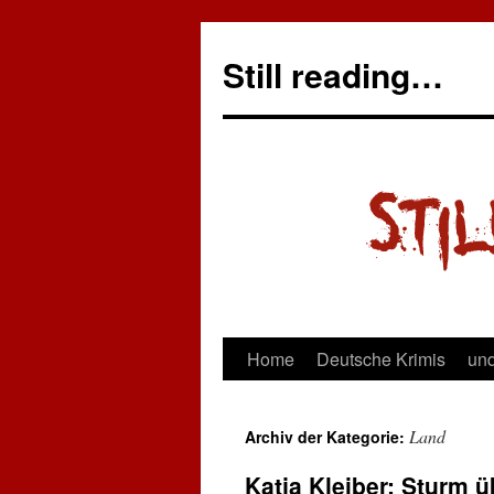
Still reading…
Home
Deutsche Krimis
und
Land
Archiv der Kategorie:
Katja Kleiber: Sturm ü