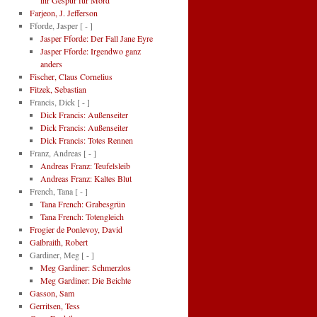
ihr Gespür für Mord
Farjeon, J. Jefferson
Fforde, Jasper
[ - ]
Jasper Fforde: Der Fall Jane Eyre
Jasper Fforde: Irgendwo ganz
anders
Fischer, Claus Cornelius
Fitzek, Sebastian
Francis, Dick
[ - ]
Dick Francis: Außenseiter
Dick Francis: Außenseiter
Dick Francis: Totes Rennen
Franz, Andreas
[ - ]
Andreas Franz: Teufelsleib
Andreas Franz: Kaltes Blut
French, Tana
[ - ]
Tana French: Grabesgrün
Tana French: Totengleich
Frogier de Ponlevoy, David
Galbraith, Robert
Gardiner, Meg
[ - ]
Meg Gardiner: Schmerzlos
Meg Gardiner: Die Beichte
Gasson, Sam
Gerritsen, Tess