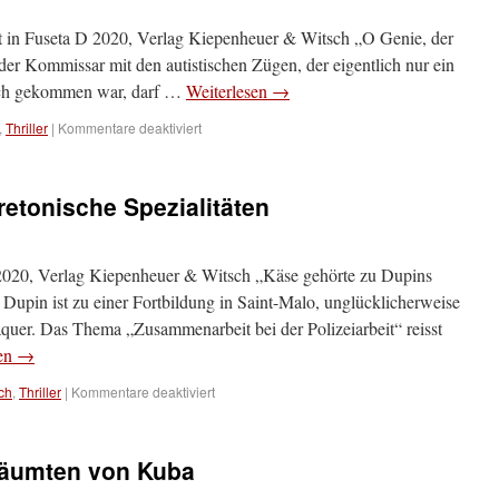
t in Fuseta D 2020, Verlag Kiepenheuer & Witsch „O Genie, der
der Kommissar mit den autistischen Zügen, der eigentlich nur ein
sch gekommen war, darf …
Weiterlesen
→
,
Thriller
|
Kommentare deaktiviert
etonische Spezialitäten
2020, Verlag Kiepenheuer & Witsch „Käse gehörte zu Dupins
upin ist zu einer Fortbildung in Saint-Malo, unglücklicherweise
quer. Das Thema „Zusammenarbeit bei der Polizeiarbeit“ reisst
sen
→
ch
,
Thriller
|
Kommentare deaktiviert
träumten von Kuba