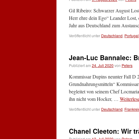
Gil Ribeiro: Schwarzer August Los
Herr ehre dein Ego“ Leander Lost, 
Jahr aus Deutschland zum Austau
Veröffentlicht unter
Deutschland
,
Portugal
Jean-Luc Bannalec: Br
Publiziert am
24. Juli 2020
von
Peters
Kommissar Dupins neunter Fall D 
Grundnahrungsmitteln“ Kommissar D
begleitet von seinem Chef Locmaria
ihn nicht vom Hocker, …
Weiterle
Veröffentlicht unter
Deutschland
,
Frankrei
Chanel Cleeton: Wir 
Publiziert am
12. Juli 2020
von
Peters