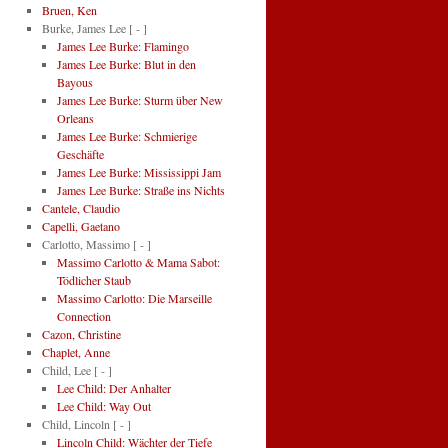
Bruen, Ken
Burke, James Lee
[ - ]
James Lee Burke: Flamingo
James Lee Burke: Blut in den
Bayous
James Lee Burke: Sturm über New
Orleans
James Lee Burke: Schmierige
Geschäfte
James Lee Burke: Mississippi Jam
James Lee Burke: Straße ins Nichts
Cantele, Claudio
Capelli, Gaetano
Carlotto, Massimo
[ - ]
Massimo Carlotto & Mama Sabot:
Tödlicher Staub
Massimo Carlotto: Die Marseille
Connection
Cazon, Christine
Chaplet, Anne
Child, Lee
[ - ]
Lee Child: Der Anhalter
Lee Child: Way Out
Child, Lincoln
[ - ]
Lincoln Child: Wächter der Tiefe