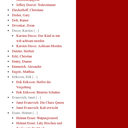
Jeffery Deaver: Todeszimmer
Dieckerhoff, Christiane
Disher, Gary
Doh, Rainer
Drvenkar, Zoran
Dusse, Karsten
[ - ]
Karsten Dusse: Das Kind in mir
will achtsam morden
Karsten Dusse: Achtsam Morden
Dutzler, Herbert
Eckl, Christian
Emley, Dianne
Emmerich, Alexander
Engels, Matthias
Eriksson, Erik
[ - ]
Erik Eriksson: Herbst der
Vergeltung
Erik Eriksson: Bleierne Schatten
Evanovich, Janet
[ - ]
Janet Evanovich: Die Chaos Queen
Janet Evanovich: Kalt erwischt
Exner, Helmut
[ - ]
Helmut Exner: Walpurgismord
Helmut Exner: Lilly Höschen und