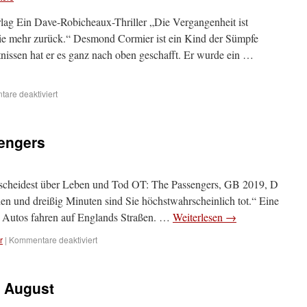
g Ein Dave-Robicheaux-Thriller „Die Vergangenheit ist
ie mehr zurück.“ Desmond Cormier ist ein Kind der Sümpfe
tnissen hat er es ganz nach oben geschafft. Er wurde ein …
are deaktiviert
engers
tscheidest über Leben und Tod OT: The Passengers, GB 2019, D
n und dreißig Minuten sind Sie höchstwahrscheinlich tot.“ Eine
e Autos fahren auf Englands Straßen. …
Weiterlesen
→
r
|
Kommentare deaktiviert
r August