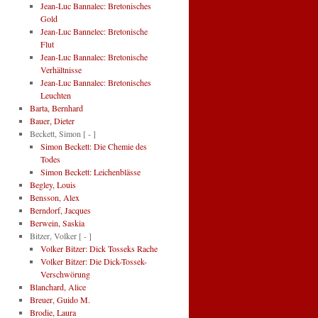
Jean-Luc Bannalec: Bretonisches
Gold
Jean-Luc Bannelec: Bretonische
Flut
Jean-Luc Bannalec: Bretonische
Verhältnisse
Jean-Luc Bannalec: Bretonisches
Leuchten
Barta, Bernhard
Bauer, Dieter
Beckett, Simon
[ - ]
Simon Beckett: Die Chemie des
Todes
Simon Beckett: Leichenblässe
Begley, Louis
Bensson, Alex
Berndorf, Jacques
Berwein, Saskia
Bitzer, Volker
[ - ]
Volker Bitzer: Dick Tosseks Rache
Volker Bitzer: Die Dick-Tossek-
Verschwörung
Blanchard, Alice
Breuer, Guido M.
Brodie, Laura