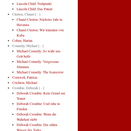
Lincoln Child: Nullpunkt
Lincoln Child: Das Patent
Cleeton, Chanel
[ - ]
Chanel Cleeton: Nächstes Jahr in
Havanna
Chanel Cleeton: Wir träumten von
Kuba
Coben, Harlan
Connelly, Michael
[ - ]
Michael Connelly: So wahr uns
Gott helfe
Michael Connelly: Vergessene
Stimmen
Michael Connelly: The Scarecrow
Cornwell, Patricia
Crichton, Michael
Crombie, Deborah
[ - ]
Deborah Crombie: Kein Grund zur
Trauer
Deborah Crombie: Und ruhe in
Frieden
Deborah Crombie: Wenn die
Wahrheit stirbt
Deborah Crombie: Die stillen
Wasser des Todes