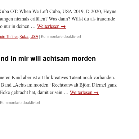
n Kuba OT: When We Left Cuba, USA 2019, D 2020, Heyne
ngen niemals erfüllen? Was dann? Willst du als trauernde
so nur in deinen …
Weiterlesen
→
ein Thriller
,
Kuba
,
USA
|
Kommentare deaktiviert
nd in mir will achtsam morden
ren Kind aber ist all Ihr kreatives Talent noch vorhanden.
n Band „Achtsam morden“ Rechtsanwalt Björn Diemel ganz
cke gebracht hat, damit er sein …
Weiterlesen
→
Kommentare deaktiviert