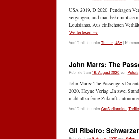
USA 2019, D 2020, Pendragon Verla
vergangen, und man bekommt sie n
Louisianas. Aus einfachsten Verhäl
Weiterlesen
→
Veröffentlicht unter
Thriller
,
USA
|
Komment
John Marrs: The Pass
Publiziert am
16. August 2020
von
Peters
John Marrs: The Passengers Du en
2020, Heyne Verlag „In zwei Stunde
nicht allzu ferne Zukunft: autonom
Veröffentlicht unter
Großbritannien
,
Thrille
Gil Ribeiro: Schwarze
Publiziert am
9. August 2020
von
Peters