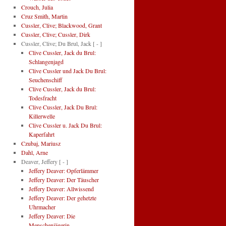
Crouch, Julia
Cruz Smith, Martin
Cussler, Clive; Blackwood, Grant
Cussler, Clive; Cussler, Dirk
Cussler, Clive; Du Brul, Jack
[ - ]
Clive Cussler, Jack du Brul:
Schlangenjagd
Clive Cussler und Jack Du Brul:
Seuchenschiff
Clive Cussler, Jack du Brul:
Todesfracht
Clive Cussler, Jack Du Brul:
Killerwelle
Clive Cussler u. Jack Du Brul:
Kaperfahrt
Czubaj, Mariusz
Dahl, Arne
Deaver, Jeffery
[ - ]
Jeffery Deaver: Opferlämmer
Jeffery Deaver: Der Täuscher
Jeffery Deaver: Allwissend
Jeffery Deaver: Der gehetzte
Uhrmacher
Jeffery Deaver: Die
Menschenjägerin