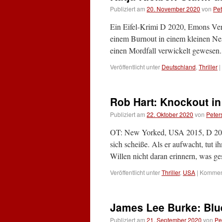
Publiziert am
20. November 2020
von
Pet
Ein Eifel-Krimi D 2020, Emons Ver
einem Burnout in einem kleinen Nest 
einen Mordfall verwickelt gewesen
Veröffentlicht unter
Deutschland
,
Thriller
|
Rob Hart: Knockout i
Publiziert am
22. Oktober 2020
von
Peter
OT: New Yorked, USA 2015, D 202
sich scheiße. Als er aufwacht, tut 
Willen nicht daran erinnern, was g
Veröffentlicht unter
Thriller
,
USA
|
Komment
James Lee Burke: Blue
Publiziert am
21. September 2020
von
Pe