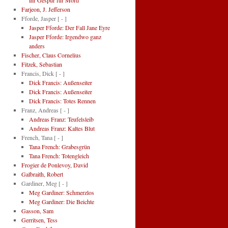
ihr Gespür für Mord
Farjeon, J. Jefferson
Fforde, Jasper
[ - ]
Jasper Fforde: Der Fall Jane Eyre
Jasper Fforde: Irgendwo ganz
anders
Fischer, Claus Cornelius
Fitzek, Sebastian
Francis, Dick
[ - ]
Dick Francis: Außenseiter
Dick Francis: Außenseiter
Dick Francis: Totes Rennen
Franz, Andreas
[ - ]
Andreas Franz: Teufelsleib
Andreas Franz: Kaltes Blut
French, Tana
[ - ]
Tana French: Grabesgrün
Tana French: Totengleich
Frogier de Ponlevoy, David
Galbraith, Robert
Gardiner, Meg
[ - ]
Meg Gardiner: Schmerzlos
Meg Gardiner: Die Beichte
Gasson, Sam
Gerritsen, Tess