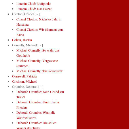
Lincoln Child: Nullpunkt
Lincoln Child: Das Patent
Cleeton, Chanel
[ - ]
Chanel Cleeton: Nächstes Jahr in
Havanna
Chanel Cleeton: Wir träumten von
Kuba
Coben, Harlan
Connelly, Michael
[ - ]
Michael Connelly: So wahr uns
Gott helfe
Michael Connelly: Vergessene
Stimmen
Michael Connelly: The Scarecrow
Cornwell, Patricia
Crichton, Michael
Crombie, Deborah
[ - ]
Deborah Crombie: Kein Grund zur
Trauer
Deborah Crombie: Und ruhe in
Frieden
Deborah Crombie: Wenn die
Wahrheit stirbt
Deborah Crombie: Die stillen
Wasser des Todes