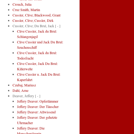
Crouch, Julia
Cruz Smith, Martin
Cussler, Clive; Blackwood, Grant
Cussler, Clive; Cussler, Dirk
Cussler, Clive; Du Brul, Jack
[ - ]
Clive Cussler, Jack du Brul:
Schlangenjagd
Clive Cussler und Jack Du Brul:
Seuchenschiff
Clive Cussler, Jack du Brul:
Todesfracht
Clive Cussler, Jack Du Brul:
Killerwelle
Clive Cussler u. Jack Du Brul:
Kaperfahrt
Czubaj, Mariusz
Dahl, Arne
Deaver, Jeffery
[ - ]
Jeffery Deaver: Opferlämmer
Jeffery Deaver: Der Täuscher
Jeffery Deaver: Allwissend
Jeffery Deaver: Der gehetzte
Uhrmacher
Jeffery Deaver: Die
Menschenjägerin