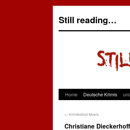
Still reading…
Home
Deutsche Krimis
und
←
Krimifestival Moers
Christiane Dieckerhof