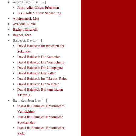
Adler Olsen, Jussi
[ - ]
Jussi Adler-Olsen: Erbarmen
Jussi Adler Olsen: Schändung
Appignanesi, Lisa
Avallone, Silvia
Bacher, Elisabeth
Bagnol, Jean
Baldacci, David
[ - ]
David Baldacci: Im Bruchteil der
Sekunde
David Baldacci: Die Sammler
David Baldacci: Die Versuchung
David Baldacci: Die Kampagne
David Baldacci: Der Killer
David Baldacci: Im Takt des Todes
David Baldacci: Die Wächter
David Baldacci: Bis zum letzten
Atemzug
Bannalec, Jean-Luc
[ - ]
Jean-Luc Bannalec: Bretonisches
Vermächtnis
Jean-Luc Bannalec: Bretonische
Spezialitäten
Jean-Luc Bannalec: Bretonischer
Stolz