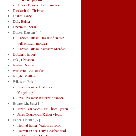
Jeffery Deaver: Todeszimmer
Dieckerhoff, Christiane
Disher, Gary
Doh, Rainer
Drvenkar, Zoran
Dusse, Karsten
[ - ]
Karsten Dusse: Das Kind in mir
will achtsam morden
Karsten Dusse: Achtsam Morden
Dutzler, Herbert
Eckl, Christian
Emley, Dianne
Emmerich, Alexander
Engels, Matthias
Eriksson, Erik
[ - ]
Erik Eriksson: Herbst der
Vergeltung
Erik Eriksson: Bleierne Schatten
Evanovich, Janet
[ - ]
Janet Evanovich: Die Chaos Queen
Janet Evanovich: Kalt erwischt
Exner, Helmut
[ - ]
Helmut Exner: Walpurgismord
Helmut Exner: Lilly Höschen und