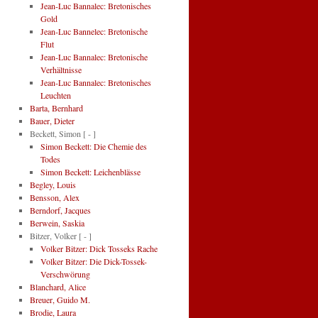
Jean-Luc Bannalec: Bretonisches
Gold
Jean-Luc Bannelec: Bretonische
Flut
Jean-Luc Bannalec: Bretonische
Verhältnisse
Jean-Luc Bannalec: Bretonisches
Leuchten
Barta, Bernhard
Bauer, Dieter
Beckett, Simon
[ - ]
Simon Beckett: Die Chemie des
Todes
Simon Beckett: Leichenblässe
Begley, Louis
Bensson, Alex
Berndorf, Jacques
Berwein, Saskia
Bitzer, Volker
[ - ]
Volker Bitzer: Dick Tosseks Rache
Volker Bitzer: Die Dick-Tossek-
Verschwörung
Blanchard, Alice
Breuer, Guido M.
Brodie, Laura