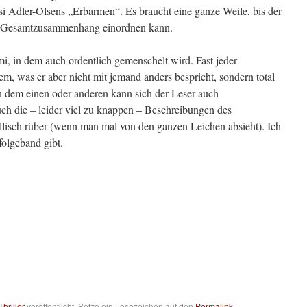
si Adler-Olsens „Erbarmen“. Es braucht eine ganze Weile, bis der
en Gesamtzusammenhang einordnen kann.
mi, in dem auch ordentlich gemenschelt wird. Fast jeder
em, was er aber nicht mit jemand anders bespricht, sondern total
 In dem einen oder anderen kann sich der Leser auch
ch die – leider viel zu knappen – Beschreibungen des
lisch rüber (wenn man mal von den ganzen Leichen absieht). Ich
folgeband gibt.
Thriller
veröffentlicht. Setze ein Lesezeichen auf den
Permalink
.