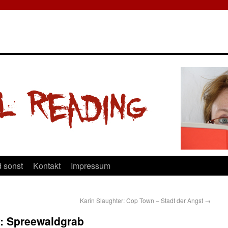
 sonst
Kontakt
Impressum
Karin Slaughter: Cop Town – Stadt der Angst
→
f: Spreewaldgrab