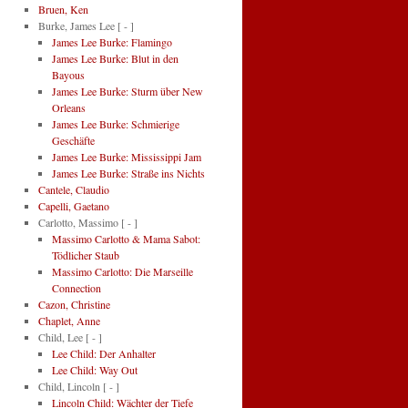
Bruen, Ken
Burke, James Lee
[ - ]
James Lee Burke: Flamingo
James Lee Burke: Blut in den
Bayous
James Lee Burke: Sturm über New
Orleans
James Lee Burke: Schmierige
Geschäfte
James Lee Burke: Mississippi Jam
James Lee Burke: Straße ins Nichts
Cantele, Claudio
Capelli, Gaetano
Carlotto, Massimo
[ - ]
Massimo Carlotto & Mama Sabot:
Tödlicher Staub
Massimo Carlotto: Die Marseille
Connection
Cazon, Christine
Chaplet, Anne
Child, Lee
[ - ]
Lee Child: Der Anhalter
Lee Child: Way Out
Child, Lincoln
[ - ]
Lincoln Child: Wächter der Tiefe