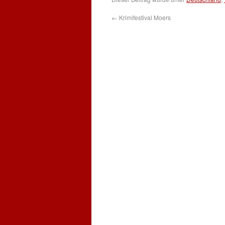
←
Krimifestival Moers