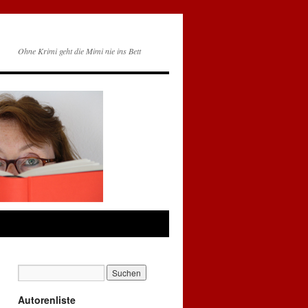
Ohne Krimi geht die Mimi nie ins Bett
Autorenliste