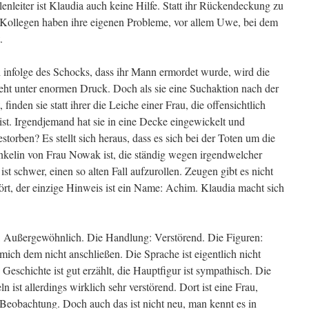
lenleiter ist Klaudia auch keine Hilfe. Statt ihr Rückendeckung zu
ie Kollegen haben ihre eigenen Probleme, vor allem Uwe, bei dem
.
ch infolge des Schocks, dass ihr Mann ermordet wurde, wird die
steht unter enormen Druck. Doch als sie eine Suchaktion nach der
finden sie statt ihrer die Leiche einer Frau, die offensichtlich
ist. Irgendjemand hat sie in eine Decke eingewickelt und
estorben? Es stellt sich heraus, dass es sich bei der Toten um die
nkelin von Frau Nowak ist, die ständig wegen irgendwelcher
 ist schwer, einen so alten Fall aufzurollen. Zeugen gibt es nicht
tört, der einzige Hinweis ist ein Name: Achim. Klaudia macht sich
e: Außergewöhnlich. Die Handlung: Verstörend. Die Figuren:
ich dem nicht anschließen. Die Sprache ist eigentlich nicht
e Geschichte ist gut erzählt, die Hauptfigur ist sympathisch. Die
 ist allerdings wirklich sehr verstörend. Dort ist eine Frau,
er Beobachtung. Doch auch das ist nicht neu, man kennt es in