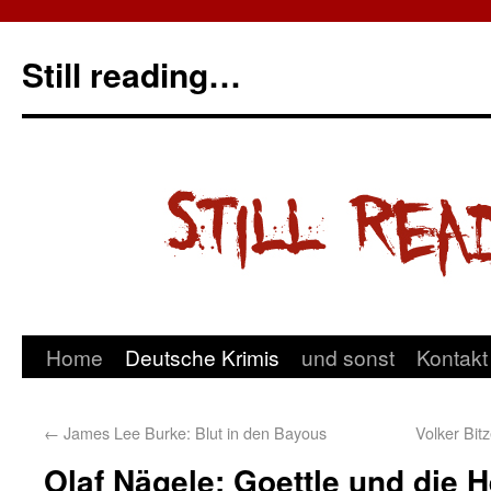
Still reading…
Home
Deutsche Krimis
und sonst
Kontakt
←
James Lee Burke: Blut in den Bayous
Volker Bit
Olaf Nägele: Goettle und die 