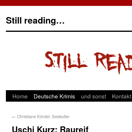
Still reading…
Home
Deutsche Krimis
und sonst
Kontakt
←
Christiane Kördel: Seekoller
Uschi Kurz: Raureif