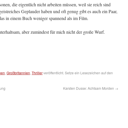
rsonen, die eigentlich nicht arbeiten müssen, weil sie reich sind
eistreiches Geplauder haben und oft genug gibt es auch ein Paar,
st das in einem Buch weniger spannend als im Film.
nterhaltsam, aber zumindest für mich nicht der große Wurf.
hen
,
Großbritannien
,
Thriller
veröffentlicht. Setze ein Lesezeichen auf den
hung
Karsten Dusse: Achtsam Morden
→