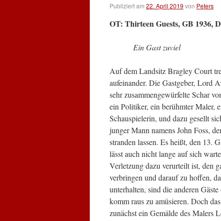
Publiziert am
22. April 2019
von
Peters
OT: Thirteen Guests, GB 1936, D 
Ein Gast zuviel
Auf dem Landsitz Bragley Court tre
aufeinander. Die Gastgeber, Lord A
sehr zusammengewürfelte Schar von
ein Politiker, ein berühmter Maler, e
Schauspielerin, und dazu gesellt sic
junger Mann namens John Foss, den 
stranden lassen. Es heißt, den 13. 
lässt auch nicht lange auf sich war
Verletzung dazu verurteilt ist, den
verbringen und darauf zu hoffen, 
unterhalten, sind die anderen Gäste 
komm raus zu amüsieren.
Doch das 
zunächst ein Gemälde des Malers Lei