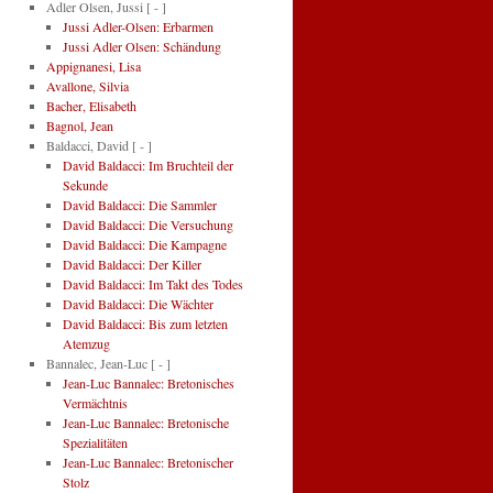
Adler Olsen, Jussi
[ - ]
Jussi Adler-Olsen: Erbarmen
Jussi Adler Olsen: Schändung
Appignanesi, Lisa
Avallone, Silvia
Bacher, Elisabeth
Bagnol, Jean
Baldacci, David
[ - ]
David Baldacci: Im Bruchteil der
Sekunde
David Baldacci: Die Sammler
David Baldacci: Die Versuchung
David Baldacci: Die Kampagne
David Baldacci: Der Killer
David Baldacci: Im Takt des Todes
David Baldacci: Die Wächter
David Baldacci: Bis zum letzten
Atemzug
Bannalec, Jean-Luc
[ - ]
Jean-Luc Bannalec: Bretonisches
Vermächtnis
Jean-Luc Bannalec: Bretonische
Spezialitäten
Jean-Luc Bannalec: Bretonischer
Stolz