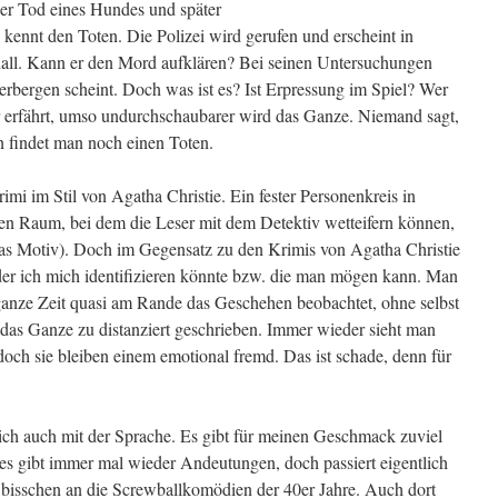
 der Tod eines Hundes und später
ennt den Toten. Die Polizei wird gerufen und erscheint in
all. Kann er den Mord aufklären? Bei seinen Untersuchungen
 verbergen scheint. Doch was ist es? Ist Erpressung im Spiel? Wer
r erfährt, umso undurchschaubarer wird das Ganze. Niemand sagt,
 findet man noch einen Toten.
imi im Stil von Agatha Christie. Ein fester Personenkreis in
n Raum, bei dem die Leser mit dem Detektiv wetteifern können,
das Motiv). Doch im Gegensatz zu den Krimis von Agatha Christie
t der ich mich identifizieren könnte bzw. die man mögen kann. Man
ganze Zeit quasi am Rande das Geschehen beobachtet, ohne selbst
t das Ganze zu distanziert geschrieben. Immer wieder sieht man
och sie bleiben einem emotional fremd. Das ist schade, denn für
 ich auch mit der Sprache. Es gibt für meinen Geschmack zuviel
 es gibt immer mal wieder Andeutungen, doch passiert eigentlich
n bisschen an die Screwballkomödien der 40er Jahre. Auch dort