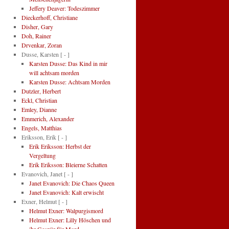
Jeffery Deaver: Todeszimmer
Dieckerhoff, Christiane
Disher, Gary
Doh, Rainer
Drvenkar, Zoran
Dusse, Karsten
[ - ]
Karsten Dusse: Das Kind in mir
will achtsam morden
Karsten Dusse: Achtsam Morden
Dutzler, Herbert
Eckl, Christian
Emley, Dianne
Emmerich, Alexander
Engels, Matthias
Eriksson, Erik
[ - ]
Erik Eriksson: Herbst der
Vergeltung
Erik Eriksson: Bleierne Schatten
Evanovich, Janet
[ - ]
Janet Evanovich: Die Chaos Queen
Janet Evanovich: Kalt erwischt
Exner, Helmut
[ - ]
Helmut Exner: Walpurgismord
Helmut Exner: Lilly Höschen und