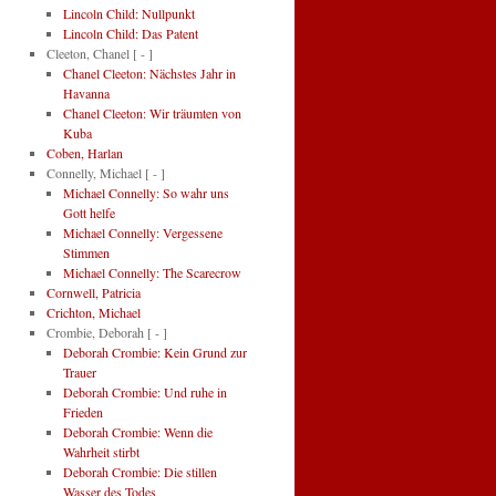
Lincoln Child: Nullpunkt
Lincoln Child: Das Patent
Cleeton, Chanel
[ - ]
Chanel Cleeton: Nächstes Jahr in
Havanna
Chanel Cleeton: Wir träumten von
Kuba
Coben, Harlan
Connelly, Michael
[ - ]
Michael Connelly: So wahr uns
Gott helfe
Michael Connelly: Vergessene
Stimmen
Michael Connelly: The Scarecrow
Cornwell, Patricia
Crichton, Michael
Crombie, Deborah
[ - ]
Deborah Crombie: Kein Grund zur
Trauer
Deborah Crombie: Und ruhe in
Frieden
Deborah Crombie: Wenn die
Wahrheit stirbt
Deborah Crombie: Die stillen
Wasser des Todes