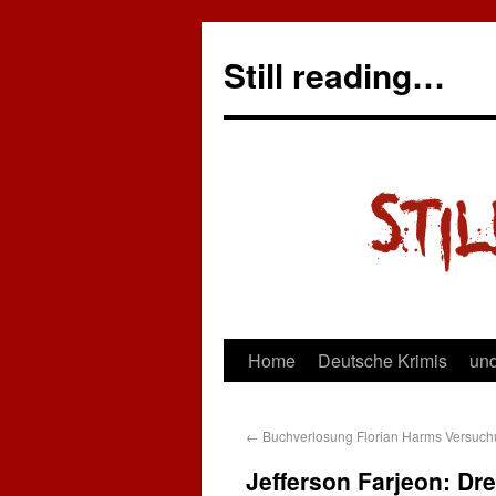
Still reading…
Home
Deutsche Krimis
und
←
Buchverlosung Florian Harms Versuc
Jefferson Farjeon: Dr