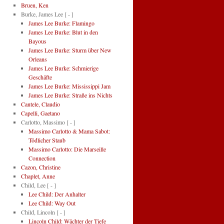
Bruen, Ken
Burke, James Lee
[ - ]
James Lee Burke: Flamingo
James Lee Burke: Blut in den
Bayous
James Lee Burke: Sturm über New
Orleans
James Lee Burke: Schmierige
Geschäfte
James Lee Burke: Mississippi Jam
James Lee Burke: Straße ins Nichts
Cantele, Claudio
Capelli, Gaetano
Carlotto, Massimo
[ - ]
Massimo Carlotto & Mama Sabot:
Tödlicher Staub
Massimo Carlotto: Die Marseille
Connection
Cazon, Christine
Chaplet, Anne
Child, Lee
[ - ]
Lee Child: Der Anhalter
Lee Child: Way Out
Child, Lincoln
[ - ]
Lincoln Child: Wächter der Tiefe