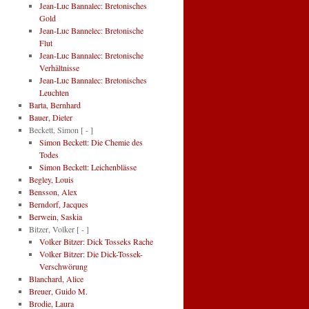
Jean-Luc Bannalec: Bretonisches
Gold
Jean-Luc Bannelec: Bretonische
Flut
Jean-Luc Bannalec: Bretonische
Verhältnisse
Jean-Luc Bannalec: Bretonisches
Leuchten
Barta, Bernhard
Bauer, Dieter
Beckett, Simon
[ - ]
Simon Beckett: Die Chemie des
Todes
Simon Beckett: Leichenblässe
Begley, Louis
Bensson, Alex
Berndorf, Jacques
Berwein, Saskia
Bitzer, Volker
[ - ]
Volker Bitzer: Dick Tosseks Rache
Volker Bitzer: Die Dick-Tossek-
Verschwörung
Blanchard, Alice
Breuer, Guido M.
Brodie, Laura