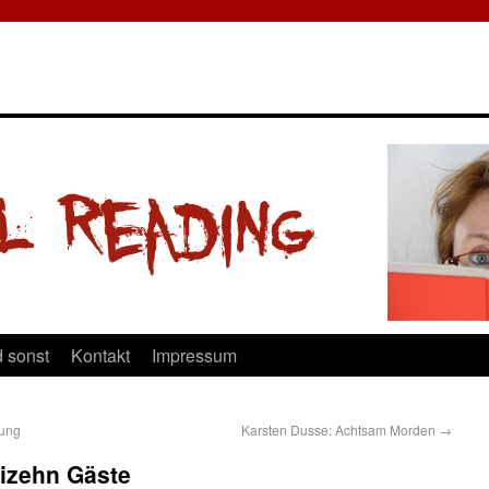
 sonst
Kontakt
Impressum
hung
Karsten Dusse: Achtsam Morden
→
eizehn Gäste