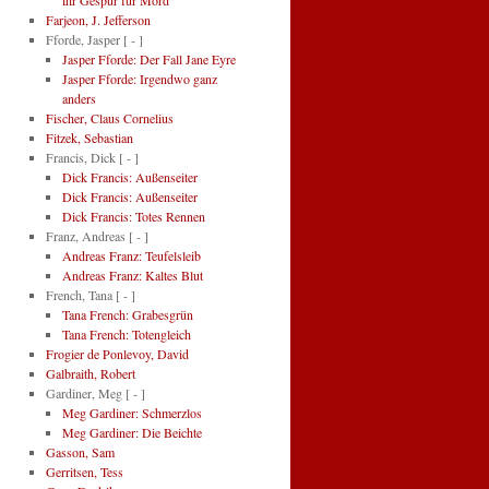
ihr Gespür für Mord
Farjeon, J. Jefferson
Fforde, Jasper
[ - ]
Jasper Fforde: Der Fall Jane Eyre
Jasper Fforde: Irgendwo ganz
anders
Fischer, Claus Cornelius
Fitzek, Sebastian
Francis, Dick
[ - ]
Dick Francis: Außenseiter
Dick Francis: Außenseiter
Dick Francis: Totes Rennen
Franz, Andreas
[ - ]
Andreas Franz: Teufelsleib
Andreas Franz: Kaltes Blut
French, Tana
[ - ]
Tana French: Grabesgrün
Tana French: Totengleich
Frogier de Ponlevoy, David
Galbraith, Robert
Gardiner, Meg
[ - ]
Meg Gardiner: Schmerzlos
Meg Gardiner: Die Beichte
Gasson, Sam
Gerritsen, Tess