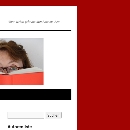
Ohne Krimi geht die Mimi nie ins Bett
Autorenliste