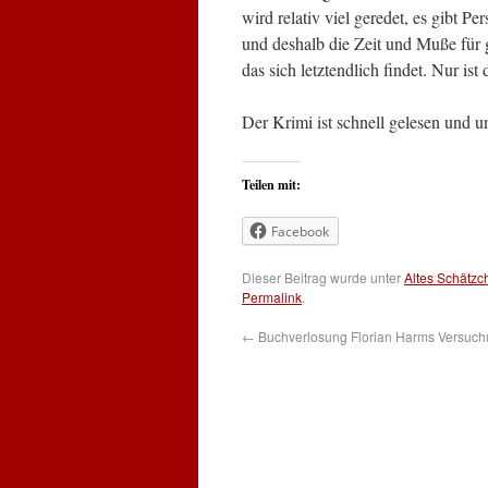
wird relativ viel geredet, es gibt Pe
und deshalb die Zeit und Muße für g
das sich letztendlich findet. Nur i
Der Krimi ist schnell gelesen und u
Teilen mit:
Facebook
Dieser Beitrag wurde unter
Altes Schätzc
Permalink
.
←
Buchverlosung Florian Harms Versuc