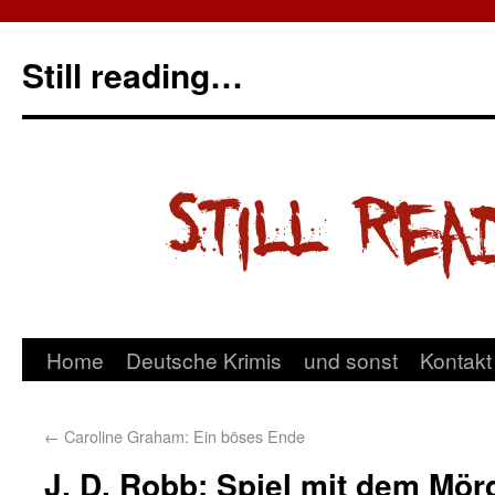
Still reading…
Home
Deutsche Krimis
und sonst
Kontakt
←
Caroline Graham: Ein böses Ende
J. D. Robb: Spiel mit dem Mör