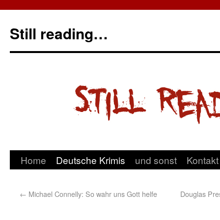
Still reading…
Home
Deutsche Krimis
und sonst
Kontakt
←
Michael Connelly: So wahr uns Gott helfe
Douglas Pres