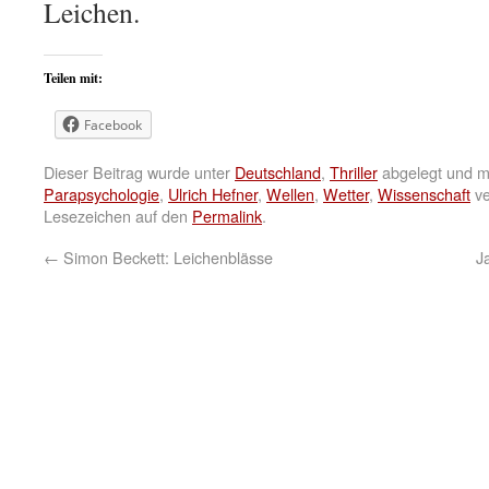
Leichen.
Teilen mit:
Facebook
Dieser Beitrag wurde unter
Deutschland
,
Thriller
abgelegt und m
Parapsychologie
,
Ulrich Hefner
,
Wellen
,
Wetter
,
Wissenschaft
ve
Lesezeichen auf den
Permalink
.
←
Simon Beckett: Leichenblässe
J