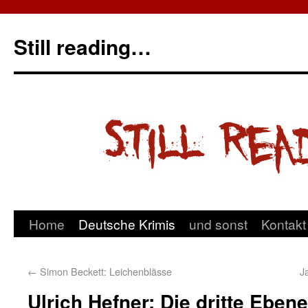
Still reading…
Home
Deutsche Krimis
und sonst
Kontakt
←
Simon Beckett: Leichenblässe
J
Ulrich Hefner: Die dritte Ebene