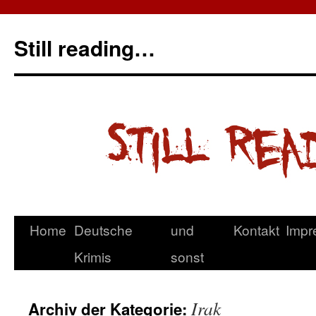
Still reading…
Home
Deutsche
und
Kontakt
Impr
Krimis
sonst
Irak
Archiv der Kategorie: