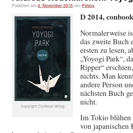
Publiziert am
6. November 2015
von
Peters
D 2014, conbook
Normalerweise ist
das zweite Buch 
ersten zu lesen, 
„Yoyogi Park“, d
Ripper“ erschien,
nichts. Man kennt
andere Person un
nächsten Buch ges
nicht.
Copyright: Conbook Verlag
Im Tokio blühen 
von japanischen 