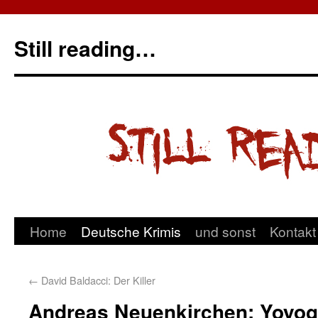
Still reading…
Home
Deutsche Krimis
und sonst
Kontakt
←
David Baldacci: Der Killer
Andreas Neuenkirchen: Yoyog