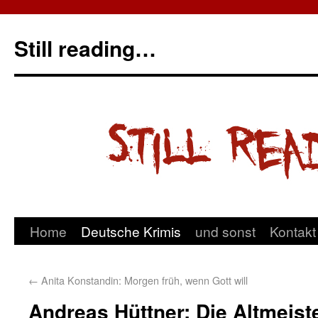
Still reading…
Home
Deutsche Krimis
und sonst
Kontakt
←
Anita Konstandin: Morgen früh, wenn Gott will
Andreas Hüttner: Die Altmeist