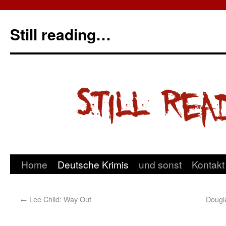
Still reading…
Home
Deutsche Krimis
und sonst
Kontakt
←
Lee Child: Way Out
Dougla