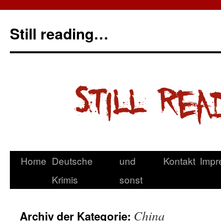
Still reading…
Home
Deutsche
und
Kontakt
Impr
Krimis
sonst
China
Archiv der Kategorie: