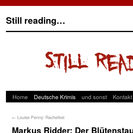
Still reading…
Home
Deutsche Krimis
und sonst
Kontakt
←
Louise Penny: Rachefest
Markus Ridder: Der Blütenst