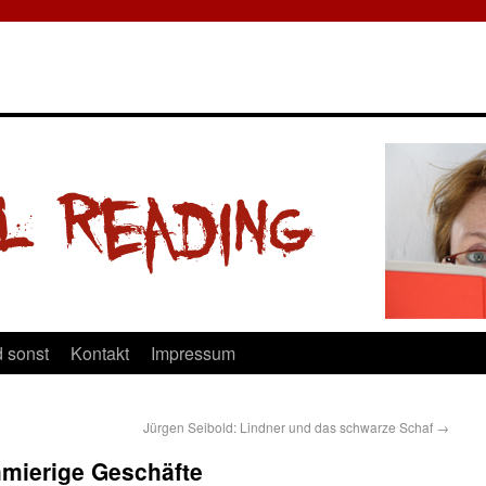
 sonst
Kontakt
Impressum
Jürgen Seibold: Lindner und das schwarze Schaf
→
mierige Geschäfte