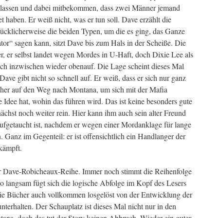
elassen und dabei mitbekommen, dass zwei Männer jemand
et haben. Er weiß nicht, was er tun soll. Dave erzählt die
ücklicherweise die beiden Typen, um die es ging, das Ganze
ator“ sagen kann, sitzt Dave bis zum Hals in der Scheiße. Die
r, er selbst landet wegen Mordes in U-Haft, doch Dixie Lee als
lich inzwischen wieder obenauf. Die Lage scheint dieses Mal
Dave gibt nicht so schnell auf. Er weiß, dass er sich nur ganz
daher auf den Weg nach Montana, um sich mit der Mafia
 Idee hat, wohin das führen wird. Das ist keine besonders gute
nächst noch weiter rein. Hier kann ihm auch sein alter Freund
 aufgetaucht ist, nachdem er wegen einer Mordanklage für lange
. Ganz im Gegenteil: er ist offensichtlich ein Handlanger der
kämpft.
der Dave-Robicheaux-Reihe. Immer noch stimmt die Reihenfolge
so langsam fügt sich die logische Abfolge im Kopf des Lesers
Bücher auch vollkommen losgelöst von der Entwicklung der
nterhalten. Der Schauplatz ist dieses Mal nicht nur in den
ana, doch das tut der Story keinen Abbruch. Wieder ein guter