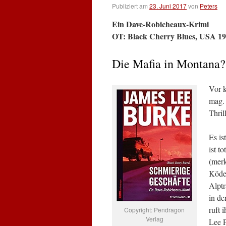
Publiziert am
23. Juni 2017
von
Peters
Ein Dave-Robicheaux-Krimi
OT: Black Cherry Blues, USA 19
Die Mafia in Montana?
Vor k
mag. 
Thril
Es is
ist t
(mer
Köder
Alptr
in de
ruft 
Copyright: Pendragon
Verlag
Lee 