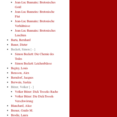
Jean-Luc Bannalec: Bretonisches
Gold
Jean-Luc Bannelec: Bretonische
Flut
Jean-Luc Bannalec: Bretonische
Verhältnisse
Jean-Luc Bannalec: Bretonisches
Leuchten
Barta, Bernhard
Bauer, Dieter
Beckett, Simon
[ - ]
Simon Beckett: Die Chemie des
Todes
Simon Beckett: Leichenblässe
Begley, Louis
Bensson, Alex
Berndorf, Jacques
Berwein, Saskia
Bitzer, Volker
[ - ]
Volker Bitzer: Dick Tosseks Rache
Volker Bitzer: Die Dick-Tossek-
Verschwörung
Blanchard, Alice
Breuer, Guido M.
Brodie, Laura