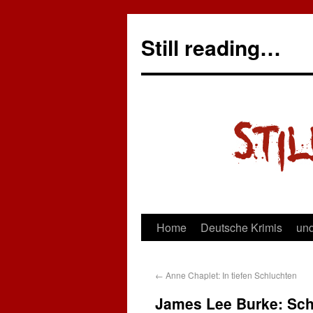
Still reading…
Home
Deutsche Krimis
und
←
Anne Chaplet: In tiefen Schluchten
James Lee Burke: Sch