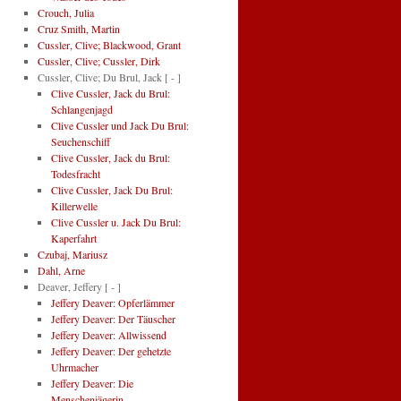
Crouch, Julia
Cruz Smith, Martin
Cussler, Clive; Blackwood, Grant
Cussler, Clive; Cussler, Dirk
Cussler, Clive; Du Brul, Jack
[ - ]
Clive Cussler, Jack du Brul:
Schlangenjagd
Clive Cussler und Jack Du Brul:
Seuchenschiff
Clive Cussler, Jack du Brul:
Todesfracht
Clive Cussler, Jack Du Brul:
Killerwelle
Clive Cussler u. Jack Du Brul:
Kaperfahrt
Czubaj, Mariusz
Dahl, Arne
Deaver, Jeffery
[ - ]
Jeffery Deaver: Opferlämmer
Jeffery Deaver: Der Täuscher
Jeffery Deaver: Allwissend
Jeffery Deaver: Der gehetzte
Uhrmacher
Jeffery Deaver: Die
Menschenjägerin