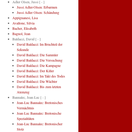
Adler Olsen, Jussi
[ - ]
Jussi Adler-Olsen: Erbarmen
Jussi Adler Olsen: Schändung
Appignanesi, Lisa
Avallone, Silvia
Bacher, Elisabeth
Bagnol, Jean
Baldacci, David
[ - ]
David Baldacci: Im Bruchteil der
Sekunde
David Baldacci: Die Sammler
David Baldacci: Die Versuchung
David Baldacci: Die Kampagne
David Baldacci: Der Killer
David Baldacci: Im Takt des Todes
David Baldacci: Die Wächter
David Baldacci: Bis zum letzten
Atemzug
Bannalec, Jean-Luc
[ - ]
Jean-Luc Bannalec: Bretonisches
Vermächtnis
Jean-Luc Bannalec: Bretonische
Spezialitäten
Jean-Luc Bannalec: Bretonischer
Stolz