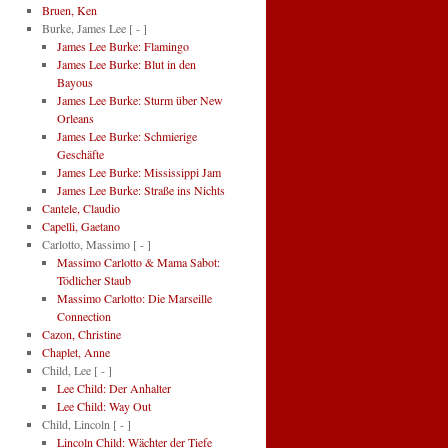
Bruen, Ken
Burke, James Lee
[ - ]
James Lee Burke: Flamingo
James Lee Burke: Blut in den
Bayous
James Lee Burke: Sturm über New
Orleans
James Lee Burke: Schmierige
Geschäfte
James Lee Burke: Mississippi Jam
James Lee Burke: Straße ins Nichts
Cantele, Claudio
Capelli, Gaetano
Carlotto, Massimo
[ - ]
Massimo Carlotto & Mama Sabot:
Tödlicher Staub
Massimo Carlotto: Die Marseille
Connection
Cazon, Christine
Chaplet, Anne
Child, Lee
[ - ]
Lee Child: Der Anhalter
Lee Child: Way Out
Child, Lincoln
[ - ]
Lincoln Child: Wächter der Tiefe