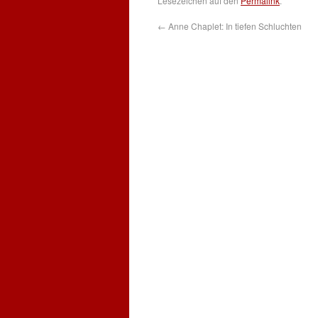
Lesezeichen auf den
Permalink
.
←
Anne Chaplet: In tiefen Schluchten