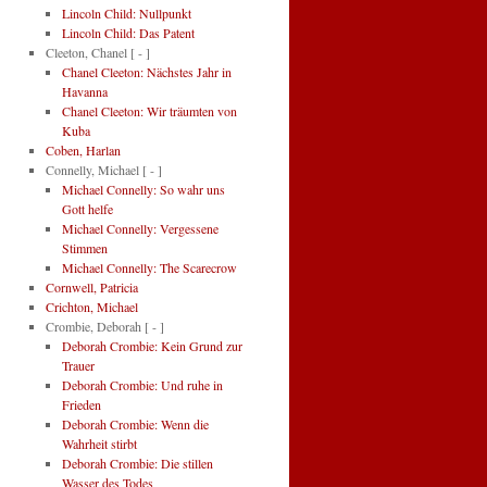
Lincoln Child: Nullpunkt
Lincoln Child: Das Patent
Cleeton, Chanel
[ - ]
Chanel Cleeton: Nächstes Jahr in
Havanna
Chanel Cleeton: Wir träumten von
Kuba
Coben, Harlan
Connelly, Michael
[ - ]
Michael Connelly: So wahr uns
Gott helfe
Michael Connelly: Vergessene
Stimmen
Michael Connelly: The Scarecrow
Cornwell, Patricia
Crichton, Michael
Crombie, Deborah
[ - ]
Deborah Crombie: Kein Grund zur
Trauer
Deborah Crombie: Und ruhe in
Frieden
Deborah Crombie: Wenn die
Wahrheit stirbt
Deborah Crombie: Die stillen
Wasser des Todes