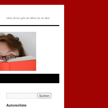
Ohne Krimi geht die Mimi nie ins Bett
Autorenliste