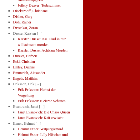
Jeffery Deaver: Todeszimmer
Dieckerhoff, Christiane
Disher, Gary
Doh, Rainer
Drvenkar, Zoran
Dusse, Karsten
[ - ]
Karsten Dusse: Das Kind in mir
will achtsam morden
Karsten Dusse: Achtsam Morden
Dutzler, Herbert
Eckl, Christian
Emley, Dianne
Emmerich, Alexander
Engels, Matthias
Eriksson, Erik
[ - ]
Erik Eriksson: Herbst der
Vergeltung
Erik Eriksson: Bleierne Schatten
Evanovich, Janet
[ - ]
Janet Evanovich: Die Chaos Queen
Janet Evanovich: Kalt erwischt
Exner, Helmut
[ - ]
Helmut Exner: Walpurgismord
Helmut Exner: Lilly Höschen und