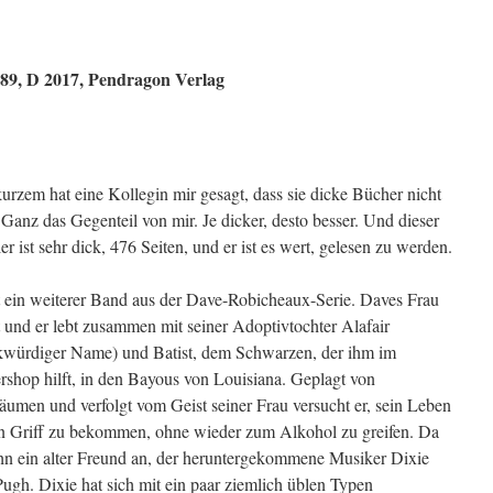
89, D 2017, Pendragon Verlag
urzem hat eine Kollegin mir gesagt, dass sie dicke Bücher nicht
Ganz das Gegenteil von mir. Je dicker, desto besser. Und dieser
ler ist sehr dick, 476 Seiten, und er ist es wert, gelesen zu werden.
t ein weiterer Band aus der Dave-Robicheaux-Serie. Daves Frau
ot und er lebt zusammen mit seiner Adoptivtochter Alafair
kwürdiger Name) und Batist, dem Schwarzen, der ihm im
shop hilft, in den Bayous von Louisiana. Geplagt von
äumen und verfolgt vom Geist seiner Frau versucht er, sein Leben
n Griff zu bekommen, ohne wieder zum Alkohol zu greifen. Da
ihn ein alter Freund an, der heruntergekommene Musiker Dixie
Pugh.
Dixie hat sich mit ein paar ziemlich üblen Typen