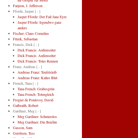
ihr Gespür für Mord
Farjeon, J. Jefferson
Fforde, Jasper
[ - ]
Jasper Fforde: Der Fall Jane Eyre
Jasper Fforde: Irgendwo ganz
anders
Fischer, Claus Cornelius
Fitzek, Sebastian
Francis, Dick
[ - ]
Dick Francis: Außenseiter
Dick Francis: Außenseiter
Dick Francis: Totes Rennen
Franz, Andreas
[ - ]
Andreas Franz: Teufelsleib
Andreas Franz: Kaltes Blut
French, Tana
[ - ]
Tana French: Grabesgrün
Tana French: Totengleich
Frogier de Ponlevoy, David
Galbraith, Robert
Gardiner, Meg
[ - ]
Meg Gardiner: Schmerzlos
Meg Gardiner: Die Beichte
Gasson, Sam
Gerritsen, Tess