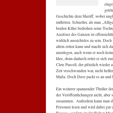
eing
getöt
Geschichte dem Sheriff, wobei ungl
mithören. Schneller, als man „Allig
beiden Killer bedrohen seine Tochte
Auslöser des Ganzen ist offensicht
wirklich aussichtslos zu sein. Doch 
allein retten kann und macht sich 
anzulegen, auch wenn er noch keine
Idee, denn dadurch reitet er sich zu
Clete Purcell, der plötzlich wieder
Zeit verschwunden war, nicht helfen
Mafia. Doch Dave packt es an und 
Ein weiterer spannender Thriller 
der Veröffentlichungen nicht, aber 
zusammen. Außerdem kann man die 
Personen lesen und wird dabei gut u
Bayous, sondern im ländlichen Mont