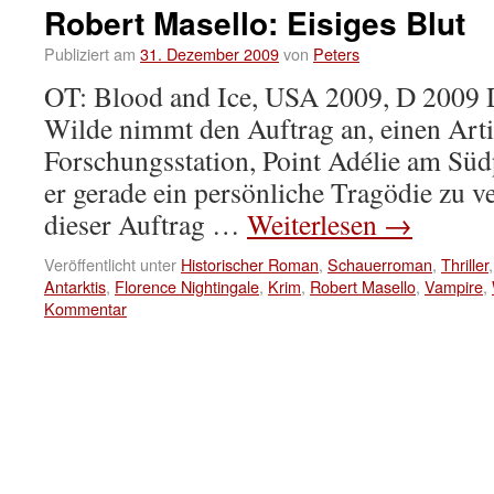
Robert Masello: Eisiges Blut
Publiziert am
31. Dezember 2009
von
Peters
OT: Blood and Ice, USA 2009, D 2009 D
Wilde nimmt den Auftrag an, einen Arti
Forschungsstation, Point Adélie am Süd
er gerade ein persönliche Tragödie zu ve
dieser Auftrag …
Weiterlesen
→
Veröffentlicht unter
Historischer Roman
,
Schauerroman
,
Thriller
Antarktis
,
Florence Nightingale
,
Krim
,
Robert Masello
,
Vampire
,
Kommentar