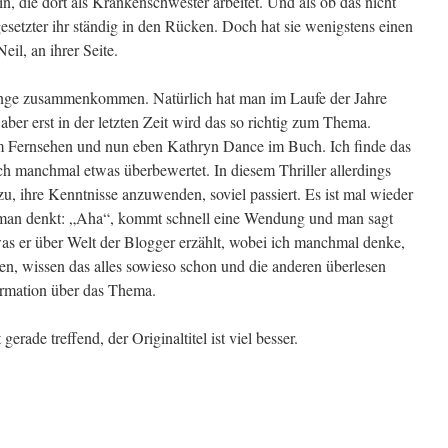
n, die dort als Krankenschwester arbeitet. Und als ob das nicht
gesetzter ihr ständig in den Rücken. Doch hat sie wenigstens einen
il, an ihrer Seite.
ge zusammenkommen. Natürlich hat man im Laufe der Jahre
aber erst in der letzten Zeit wird das so richtig zum Thema.
im Fernsehen und nun eben Kathryn Dance im Buch. Ich finde das
ch manchmal etwas überbewertet. In diesem Thriller allerdings
, ihre Kenntnisse anzuwenden, soviel passiert. Es ist mal wieder
 man denkt: „Aha“, kommt schnell eine Wendung und man sagt
 was er über Welt der Blogger erzählt, wobei ich manchmal denke,
eren, wissen das alles sowieso schon und die anderen überlesen
formation über das Thema.
gerade treffend, der Originaltitel ist viel besser.