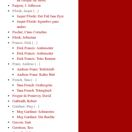
ihr Gespür für Mord
Farjeon, J. Jefferson
Fforde, Jasper
[ - ]
Jasper Fforde: Der Fall Jane Eyre
Jasper Fforde: Irgendwo ganz
anders
Fischer, Claus Cornelius
Fitzek, Sebastian
Francis, Dick
[ - ]
Dick Francis: Außenseiter
Dick Francis: Außenseiter
Dick Francis: Totes Rennen
Franz, Andreas
[ - ]
Andreas Franz: Teufelsleib
Andreas Franz: Kaltes Blut
French, Tana
[ - ]
Tana French: Grabesgrün
Tana French: Totengleich
Frogier de Ponlevoy, David
Galbraith, Robert
Gardiner, Meg
[ - ]
Meg Gardiner: Schmerzlos
Meg Gardiner: Die Beichte
Gasson, Sam
Gerritsen, Tess