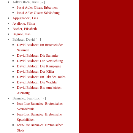
Adler Olsen, Jussi
[ - ]
Jussi Adler-Olsen: Erbarmen
Jussi Adler Olsen: Schändung
Appignanesi, Lisa
Avallone, Silvia
Bacher, Elisabeth
Bagnol, Jean
Baldacci, David
[ - ]
David Baldacci: Im Bruchteil der
Sekunde
David Baldacci: Die Sammler
David Baldacci: Die Versuchung
David Baldacci: Die Kampagne
David Baldacci: Der Killer
David Baldacci: Im Takt des Todes
David Baldacci: Die Wächter
David Baldacci: Bis zum letzten
Atemzug
Bannalec, Jean-Luc
[ - ]
Jean-Luc Bannalec: Bretonisches
Vermächtnis
Jean-Luc Bannalec: Bretonische
Spezialitäten
Jean-Luc Bannalec: Bretonischer
Stolz