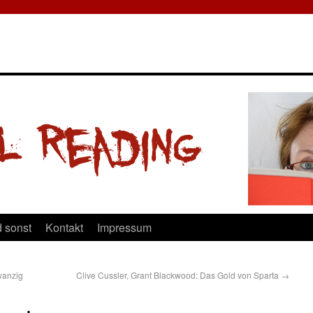
 sonst
Kontakt
Impressum
wanzig
Clive Cussler, Grant Blackwood: Das Gold von Sparta
→