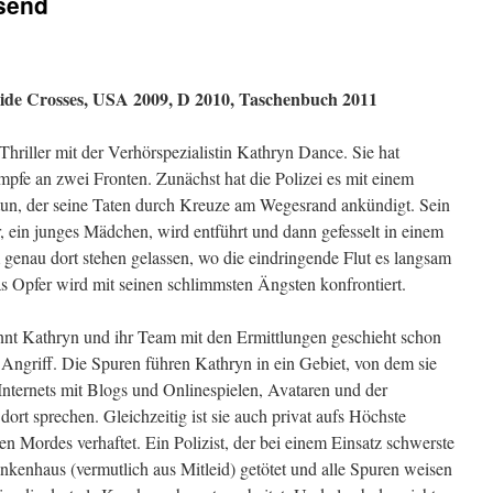
ssend
ide Crosses, USA 2009, D 2010, Taschenbuch 2011
Thriller mit der Verhörspezialistin Kathryn Dance. Sie hat
pfe an zwei Fronten. Zunächst hat die Polizei es mit einem
un, der seine Taten durch Kreuze am Wegesrand ankündigt. Sein
r, ein junges Mädchen, wird entführt und dann gefesselt in einem
genau dort stehen gelassen, wo die eindringende Flut es langsam
s Opfer wird mit seinen schlimmsten Ängsten konfrontiert.
nt Kathryn und ihr Team mit den Ermittlungen geschieht schon
 Angriff. Die Spuren führen Kathryn in ein Gebiet, von dem sie
Internets mit Blogs und Onlinespielen, Avataren und der
dort sprechen. Gleichzeitig ist sie auch privat aufs Höchste
 Mordes verhaftet. Ein Polizist, der bei einem Einsatz schwerste
nkenhaus (vermutlich aus Mitleid) getötet und alle Spuren weisen