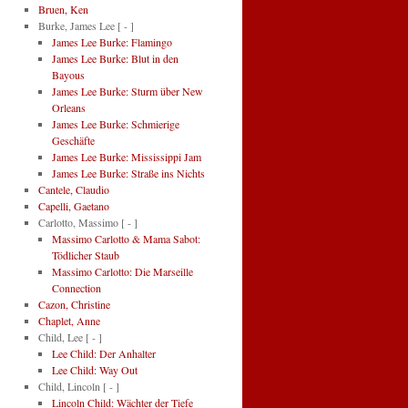
Bruen, Ken
Burke, James Lee
[ - ]
James Lee Burke: Flamingo
James Lee Burke: Blut in den
Bayous
James Lee Burke: Sturm über New
Orleans
James Lee Burke: Schmierige
Geschäfte
James Lee Burke: Mississippi Jam
James Lee Burke: Straße ins Nichts
Cantele, Claudio
Capelli, Gaetano
Carlotto, Massimo
[ - ]
Massimo Carlotto & Mama Sabot:
Tödlicher Staub
Massimo Carlotto: Die Marseille
Connection
Cazon, Christine
Chaplet, Anne
Child, Lee
[ - ]
Lee Child: Der Anhalter
Lee Child: Way Out
Child, Lincoln
[ - ]
Lincoln Child: Wächter der Tiefe