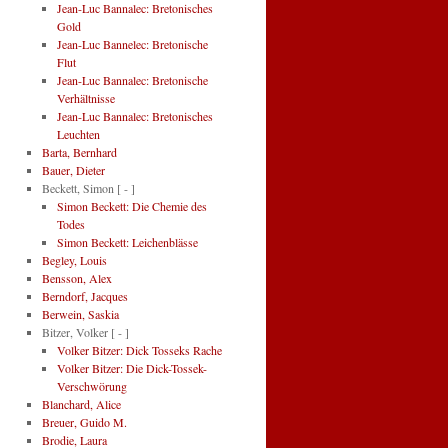
Jean-Luc Bannalec: Bretonisches
Gold
Jean-Luc Bannelec: Bretonische
Flut
Jean-Luc Bannalec: Bretonische
Verhältnisse
Jean-Luc Bannalec: Bretonisches
Leuchten
Barta, Bernhard
Bauer, Dieter
Beckett, Simon
[ - ]
Simon Beckett: Die Chemie des
Todes
Simon Beckett: Leichenblässe
Begley, Louis
Bensson, Alex
Berndorf, Jacques
Berwein, Saskia
Bitzer, Volker
[ - ]
Volker Bitzer: Dick Tosseks Rache
Volker Bitzer: Die Dick-Tossek-
Verschwörung
Blanchard, Alice
Breuer, Guido M.
Brodie, Laura