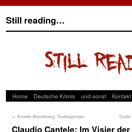
Still reading…
Home
Deutsche Krimis
und sonst
Kontakt
←
Annelie Wendeberg: Teufelsgrinsen
Guido 
Claudio Cantele: Im Visier de