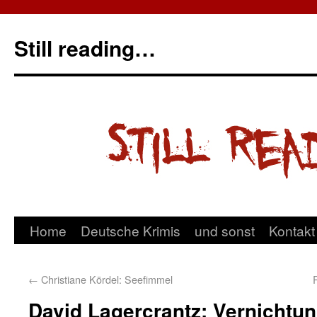
Still reading…
Home
Deutsche Krimis
und sonst
Kontakt
←
Christiane Kördel: Seefimmel
David Lagercrantz: Vernichtu