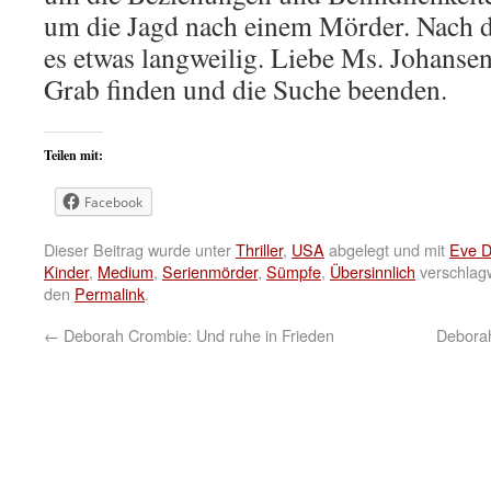
um die Jagd nach einem Mörder. Nach
es etwas langweilig. Liebe Ms. Johansen,
Grab finden und die Suche beenden.
Teilen mit:
Facebook
Dieser Beitrag wurde unter
Thriller
,
USA
abgelegt und mit
Eve 
Kinder
,
Medium
,
Serienmörder
,
Sümpfe
,
Übersinnlich
verschlagw
den
Permalink
.
←
Deborah Crombie: Und ruhe in Frieden
Deborah