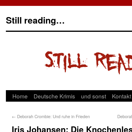
Still reading…
Home
Deutsche Krimis
und sonst
Kontakt
←
Deborah Crombie: Und ruhe in Frieden
Deborah
Iris Johansen: Die Knochenles