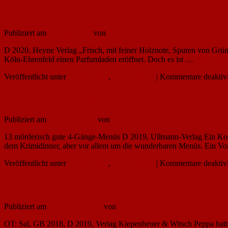
Teresa Simon: Die Lilienbraut
Publiziert am
26. Mai 2020
von
Peters
D 2020, Heyne Verlag „Frisch, mit feiner Holznote, Spuren von Grüne
Köln-Ehrenfeld einen Parfumladen eröffnet. Doch es ist …
Weiterles
Veröffentlicht unter
Deutschland
,
Kein Thriller
|
Kommentare deaktivi
Tom Grimm: Das Original Krimidinner – D
Publiziert am
6. Januar 2020
von
Peters
13 mörderisch gute 4-Gänge-Menüs D 2019, Ullmann-Verlag Ein Kochb
dem Krimidinner, aber vor allem um die wunderbaren Menüs. Ein 
Veröffentlicht unter
Deutschland
,
Kein Thriller
|
Kommentare deaktivi
Mick Kitson: Sal
Publiziert am
30. August 2019
von
Peters
OT: Sal, GB 2018, D 2019, Verlag Kiepenheuer & Witsch Peppa hatte 