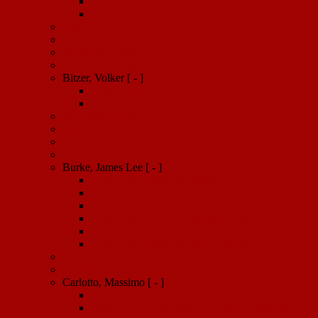
Simon Beckett: Die Chemie des Todes
Simon Beckett: Leichenblässe
Begley, Louis
Bensson, Alex
Berndorf, Jacques
Berwein, Saskia
Bitzer, Volker
[ - ]
Volker Bitzer: Dick Tosseks Rache
Volker Bitzer: Die Dick-Tossek-Verschwörung
Blanchard, Alice
Breuer, Guido M.
Brodie, Laura
Bruen, Ken
Burke, James Lee
[ - ]
James Lee Burke: Flamingo
James Lee Burke: Blut in den Bayous
James Lee Burke: Sturm über New Orleans
James Lee Burke: Schmierige Geschäfte
James Lee Burke: Mississippi Jam
James Lee Burke: Straße ins Nichts
Cantele, Claudio
Capelli, Gaetano
Carlotto, Massimo
[ - ]
Massimo Carlotto & Mama Sabot: Tödlicher Stau
Massimo Carlotto: Die Marseille Connection