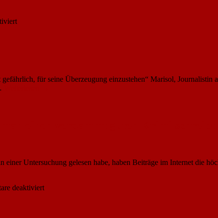
offizielle
Kochbuch
für
iviert
Mick
Kitson:
a
Sal
efährlich, für seine Überzeugung einzustehen“ Marisol, Journalistin 
 …
Weiterlesen
→
nel
ton:
e man einen verdammt guten Krimi schreibt
hstes
anna
 einer Untersuchung gelesen habe, haben Beiträge im Internet die höch
für
re deaktiviert
Martin
Schüller:
111