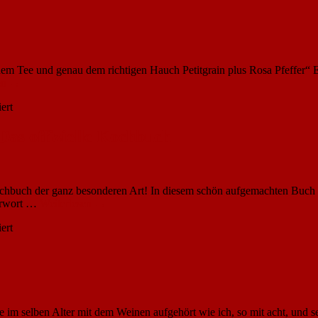
Cleeton:
Wir
träumten
von
Kuba
m Tee und genau dem richtigen Hauch Petitgrain plus Rosa Pfeffer“ Es
en
→
für
ert
Teresa
Simon:
as offizielle Kochbuch
Die
Lilienbraut
uch der ganz besonderen Art! In diesem schön aufgemachten Buch dre
Vorwort …
Weiterlesen
→
für
ert
Tom
Grimm:
Das
Original
Krimidinner
–
im selben Alter mit dem Weinen aufgehört wie ich, so mit acht, und s
Das