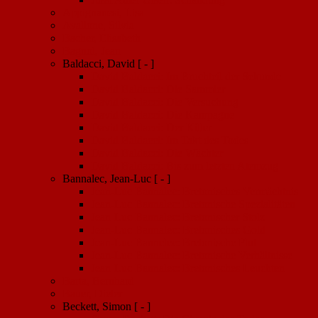
Appignanesi, Lisa
Avallone, Silvia
Bacher, Elisabeth
Bagnol, Jean
Baldacci, David
[ - ]
David Baldacci: Im Bruchteil der Sekunde
David Baldacci: Die Sammler
David Baldacci: Die Versuchung
David Baldacci: Die Kampagne
David Baldacci: Der Killer
David Baldacci: Im Takt des Todes
David Baldacci: Die Wächter
David Baldacci: Bis zum letzten Atemzug
Bannalec, Jean-Luc
[ - ]
Jean-Luc Bannalec: Bretonisches Vermächtnis
Jean-Luc Bannalec: Bretonische Spezialitäten
Jean-Luc Bannalec: Bretonischer Stolz
Jean-Luc Bannalec: Bretonisches Gold
Jean-Luc Bannelec: Bretonische Flut
Jean-Luc Bannalec: Bretonische Verhältnisse
Jean-Luc Bannalec: Bretonisches Leuchten
Barta, Bernhard
Bauer, Dieter
Beckett, Simon
[ - ]