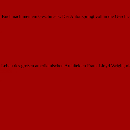
Tipps
und
Tricks
n Buch nach meinem Geschmack. Der Autor springt voll in die Geschicht
wie
man
einen
ar
verdammt
guten
Krimi
schreibt
ben des großen amerikanischen Architekten Frank Lloyd Wright, nicht
erlesen
→
r