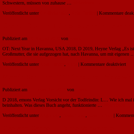
Schwestern, müssen von zuhause …
Weiterlesen
→
Veröffentlicht unter
Großbritannien
,
Kein Thriller
|
Kommentare deakt
Chanel Cleeton: Nächstes Jahr in Havann
Publiziert am
19. August 2019
von
Peters
OT: Next Year in Havanna, USA 2018, D 2019, Heyne Verlag „Es ist g
Großmutter, die sie aufgezogen hat, nach Havanna, um mit eigenen
für
Veröffentlicht unter
Kein Thriller
,
Kuba
|
Kommentare deaktiviert
Cha
Clee
Martin Schüller: 111 Tipps und Tricks wi
Näc
Jahr
Publiziert am
15. Dezember 2018
von
Peters
in
Hav
D 2018, emons Verlag Vorsicht vor der Todfeindin: L… Wie ich mal in
beinhalten. Was dieses Buch angeht, funktionierte …
Weiterlesen
→
Veröffentlicht unter
Allgemein
,
Deutschland
,
Kein Thriller
|
Kommenta
Gaetano Cappelli: Ferne Verwandte