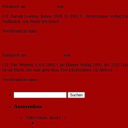
Publiziert am
11. Januar 2012
von
Peters
OT: Parenti Lontani, Italien 2008, D 2010, C. Bertelsmann Verlag Ei
Süditalien. Als Waise bei seiner …
Weiterlesen
→
Veröffentlicht unter
Italien
,
Kein Thriller
|
Hinterlasse einen Komment
T. Coraghessan Boyle: Die Frauen
Publiziert am
26. Dezember 2011
von
Peters
OT: The Women, USA 2009, Carl Hanser Verlag 2009, dtv 2011 Das Le
ist ein Buch, das man gern liest. Der Ich-Erzähler, ein fiktiver …
Weit
Veröffentlicht unter
Kein Thriller
,
USA
|
Hinterlasse einen Kommenta
←
Ältere Beiträge
Suchen
nach:
Autorenliste
Adler Olsen, Jussi
[ - ]
Jussi Adler-Olsen: Erbarmen
Jussi Adler Olsen: Schändung