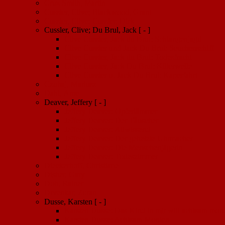
Cruz Smith, Martin
Cussler, Clive; Blackwood, Grant
Cussler, Clive; Cussler, Dirk
Cussler, Clive; Du Brul, Jack
[ - ]
Clive Cussler, Jack du Brul: Schlangenjagd
Clive Cussler und Jack Du Brul: Seuchenschiff
Clive Cussler, Jack du Brul: Todesfracht
Clive Cussler, Jack Du Brul: Killerwelle
Clive Cussler u. Jack Du Brul: Kaperfahrt
Czubaj, Mariusz
Dahl, Arne
Deaver, Jeffery
[ - ]
Jeffery Deaver: Opferlämmer
Jeffery Deaver: Der Täuscher
Jeffery Deaver: Allwissend
Jeffery Deaver: Der gehetzte Uhrmacher
Jeffery Deaver: Die Menschenjägerin
Jeffery Deaver: Todeszimmer
Dieckerhoff, Christiane
Disher, Gary
Doh, Rainer
Drvenkar, Zoran
Dusse, Karsten
[ - ]
Karsten Dusse: Das Kind in mir will achtsam mor
Karsten Dusse: Achtsam Morden