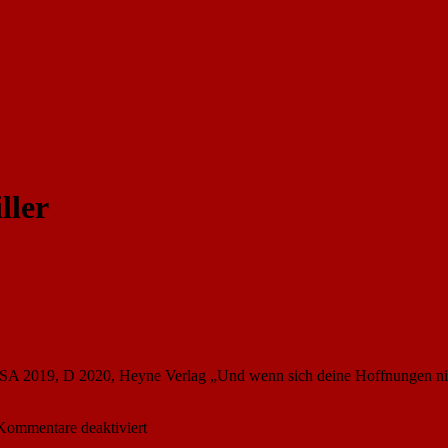
ller
 2019, D 2020, Heyne Verlag „Und wenn sich deine Hoffnungen niema
für
Kommentare deaktiviert
Chanel