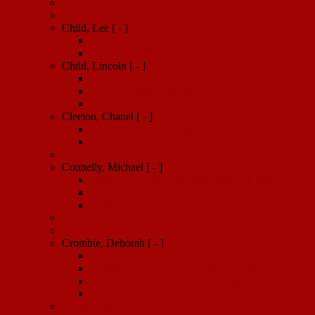
Cazon, Christine
Chaplet, Anne
Child, Lee
[ - ]
Lee Child: Der Anhalter
Lee Child: Way Out
Child, Lincoln
[ - ]
Lincoln Child: Wächter der Tiefe
Lincoln Child: Nullpunkt
Lincoln Child: Das Patent
Cleeton, Chanel
[ - ]
Chanel Cleeton: Nächstes Jahr in Havanna
Chanel Cleeton: Wir träumten von Kuba
Coben, Harlan
Connelly, Michael
[ - ]
Michael Connelly: So wahr uns Gott helfe
Michael Connelly: Vergessene Stimmen
Michael Connelly: The Scarecrow
Cornwell, Patricia
Crichton, Michael
Crombie, Deborah
[ - ]
Deborah Crombie: Kein Grund zur Trauer
Deborah Crombie: Und ruhe in Frieden
Deborah Crombie: Wenn die Wahrheit stirbt
Deborah Crombie: Die stillen Wasser des Todes
Crouch, Julia