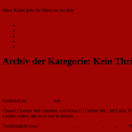
Still reading…
Ohne Krimi geht die Mimi nie ins Bett
Springe
Home
zum
Deutsche Krimis
Inhalt
und sonst
Kontakt
Impressum
Archiv der Kategorie:
Kein Thri
←
Ältere Beiträge
Chanel Cleeton: Wir träumten von Kuba
Publiziert am
12. Juli 2020
von
Peters
Chanel Cleeton: Wir träumten von Kuba OT: When We Left Cuba, USA
Landes enden, das es so nur in deinen …
Weiterlesen
→
Veröffentlicht unter
Historischer Roman
,
Kein Thriller
,
Kuba
,
USA
|