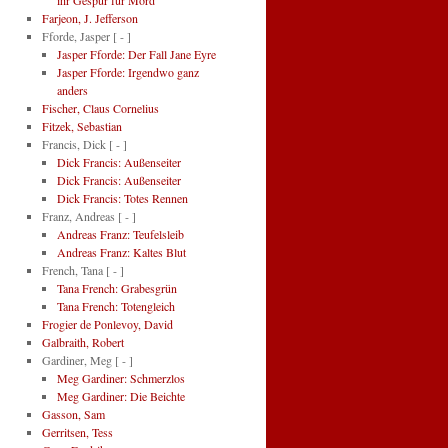
ihr Gespür für Mord
Farjeon, J. Jefferson
Fforde, Jasper
[ - ]
Jasper Fforde: Der Fall Jane Eyre
Jasper Fforde: Irgendwo ganz
anders
Fischer, Claus Cornelius
Fitzek, Sebastian
Francis, Dick
[ - ]
Dick Francis: Außenseiter
Dick Francis: Außenseiter
Dick Francis: Totes Rennen
Franz, Andreas
[ - ]
Andreas Franz: Teufelsleib
Andreas Franz: Kaltes Blut
French, Tana
[ - ]
Tana French: Grabesgrün
Tana French: Totengleich
Frogier de Ponlevoy, David
Galbraith, Robert
Gardiner, Meg
[ - ]
Meg Gardiner: Schmerzlos
Meg Gardiner: Die Beichte
Gasson, Sam
Gerritsen, Tess