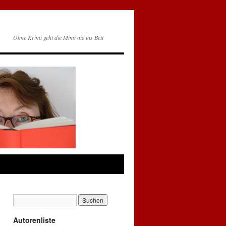
Ohne Krimi geht die Mimi nie ins Bett
Autorenliste