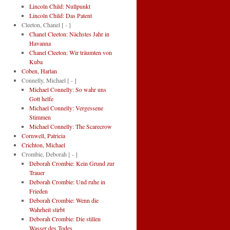
Lincoln Child: Nullpunkt
Lincoln Child: Das Patent
Cleeton, Chanel
[ - ]
Chanel Cleeton: Nächstes Jahr in
Havanna
Chanel Cleeton: Wir träumten von
Kuba
Coben, Harlan
Connelly, Michael
[ - ]
Michael Connelly: So wahr uns
Gott helfe
Michael Connelly: Vergessene
Stimmen
Michael Connelly: The Scarecrow
Cornwell, Patricia
Crichton, Michael
Crombie, Deborah
[ - ]
Deborah Crombie: Kein Grund zur
Trauer
Deborah Crombie: Und ruhe in
Frieden
Deborah Crombie: Wenn die
Wahrheit stirbt
Deborah Crombie: Die stillen
Wasser des Todes