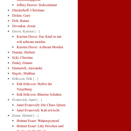
Jeffery Deaver: Todeszimmer
Dieckerhoff, Christiane
Disher, Gary
Doh, Rainer
Drvenkar, Zoran
Dusse, Karsten
[ - ]
Karsten Dusse: Das Kind in mir
will achtsam morden
Karsten Dusse: Achtsam Morden
Dutzler, Herbert
Eckl, Christian
Emley, Dianne
Emmerich, Alexander
Engels, Matthias
Eriksson, Erik
[ - ]
Erik Eriksson: Herbst der
Vergeltung
Erik Eriksson: Bleierne Schatten
Evanovich, Janet
[ - ]
Janet Evanovich: Die Chaos Queen
Janet Evanovich: Kalt erwischt
Exner, Helmut
[ - ]
Helmut Exner: Walpurgismord
Helmut Exner: Lilly Höschen und