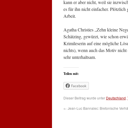
kann er aber nicht, weil sie inzwi
es für ihn nicht einfacher. Plötzlic
Arbeit.
Agatha Christies „Zehn kleine Nege
Schätzing, gewürzt, wie schon erwä
Krimileserin auf eine mögliche Lösung
nichts), wenn auch das Motiv nicht d
sehr unterhaltsam.
Teilen mit:
Facebook
Dieser Beitrag wurde unter
Deutschland
,
←
Jean-Luc Bannalec: Bretonische Verhä