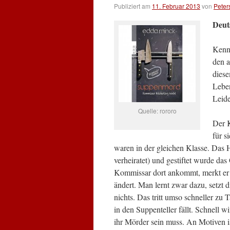
Publiziert am
11. Februar 2013
von
Peter
Deut
Kenne
den a
diese
Leben
Leide
Quelle: rororo
Der K
für s
waren in der gleichen Klasse. Das 
verheiratet) und gestiftet wurde da
Kommissar dort ankommt, merkt er z
ändert. Man lernt zwar dazu, setzt d
nichts. Das tritt umso schneller zu
in den Suppenteller fällt. Schnell 
ihr Mörder sein muss. An Motiven i