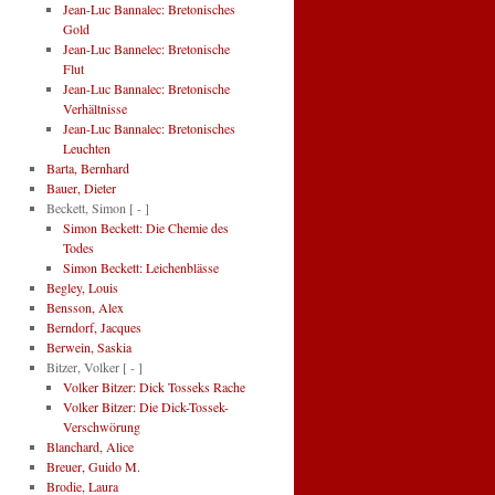
Jean-Luc Bannalec: Bretonisches
Gold
Jean-Luc Bannelec: Bretonische
Flut
Jean-Luc Bannalec: Bretonische
Verhältnisse
Jean-Luc Bannalec: Bretonisches
Leuchten
Barta, Bernhard
Bauer, Dieter
Beckett, Simon
[ - ]
Simon Beckett: Die Chemie des
Todes
Simon Beckett: Leichenblässe
Begley, Louis
Bensson, Alex
Berndorf, Jacques
Berwein, Saskia
Bitzer, Volker
[ - ]
Volker Bitzer: Dick Tosseks Rache
Volker Bitzer: Die Dick-Tossek-
Verschwörung
Blanchard, Alice
Breuer, Guido M.
Brodie, Laura