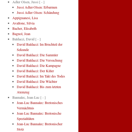
Adler Olsen, Jussi
[ - ]
Jussi Adler-Olsen: Erbarmen
Jussi Adler Olsen: Schändung
Appignanesi, Lisa
Avallone, Silvia
Bacher, Elisabeth
Bagnol, Jean
Baldacci, David
[ - ]
David Baldacci: Im Bruchteil der
Sekunde
David Baldacci: Die Sammler
David Baldacci: Die Versuchung
David Baldacci: Die Kampagne
David Baldacci: Der Killer
David Baldacci: Im Takt des Todes
David Baldacci: Die Wächter
David Baldacci: Bis zum letzten
Atemzug
Bannalec, Jean-Luc
[ - ]
Jean-Luc Bannalec: Bretonisches
Vermächtnis
Jean-Luc Bannalec: Bretonische
Spezialitäten
Jean-Luc Bannalec: Bretonischer
Stolz