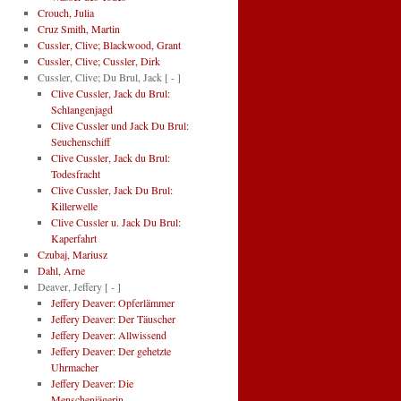
Crouch, Julia
Cruz Smith, Martin
Cussler, Clive; Blackwood, Grant
Cussler, Clive; Cussler, Dirk
Cussler, Clive; Du Brul, Jack
[ - ]
Clive Cussler, Jack du Brul:
Schlangenjagd
Clive Cussler und Jack Du Brul:
Seuchenschiff
Clive Cussler, Jack du Brul:
Todesfracht
Clive Cussler, Jack Du Brul:
Killerwelle
Clive Cussler u. Jack Du Brul:
Kaperfahrt
Czubaj, Mariusz
Dahl, Arne
Deaver, Jeffery
[ - ]
Jeffery Deaver: Opferlämmer
Jeffery Deaver: Der Täuscher
Jeffery Deaver: Allwissend
Jeffery Deaver: Der gehetzte
Uhrmacher
Jeffery Deaver: Die
Menschenjägerin