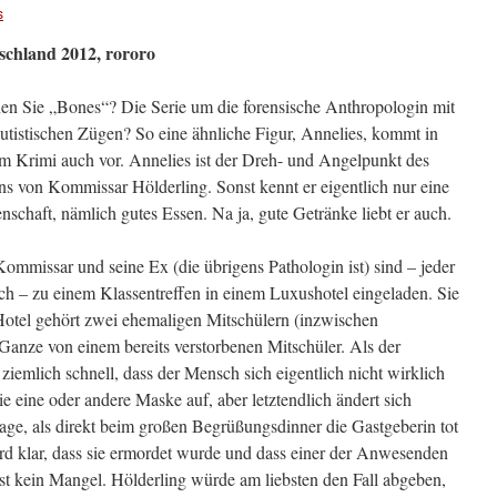
s
schland 2012, rororo
n Sie „Bones“? Die Serie um die forensische Anthropologin mit
utistischen Zügen? So eine ähnliche Figur, Annelies, kommt in
m Krimi auch vor. Annelies ist der Dreh- und Angelpunkt des
s von Kommissar Hölderling. Sonst kennt er eigentlich nur eine
nschaft, nämlich gutes Essen. Na ja, gute Getränke liebt er auch.
ommissar und seine Ex (die übrigens Pathologin ist) sind – jeder
ich – zu einem Klassentreffen in einem Luxushotel eingeladen. Sie
Hotel gehört zwei ehemaligen Mitschülern (inzwischen
s Ganze von einem bereits verstorbenen Mitschüler. Als der
iemlich schnell, dass der Mensch sich eigentlich nicht wirklich
ie eine oder andere Maske auf, aber letztendlich ändert sich
 Tage, als direkt beim großen Begrüßungsdinner die Gastgeberin tot
wird klar, dass sie ermordet wurde und dass einer der Anwesenden
st kein Mangel. Hölderling würde am liebsten den Fall abgeben,