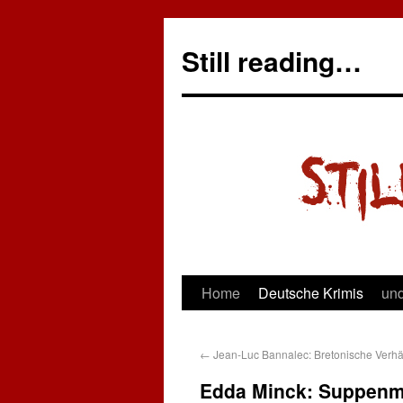
Still reading…
Home
Deutsche Krimis
und
←
Jean-Luc Bannalec: Bretonische Verhä
Edda Minck: Suppen