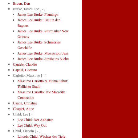
Bruen, Ken
Burke, James Lee
[ - ]
James Lee Burke: Flamingo
James Lee Burke: Blut in den
Bayous
James Lee Burke: Sturm über New
Orleans
James Lee Burke: Schmierige
Geschäfte
James Lee Burke: Mississippi Jam
James Lee Burke: Straße ins Nichts
Cantele, Claudio
Capelli, Gaetano
Carlotto, Massimo
[ - ]
Massimo Carlotto & Mama Sabot:
Tödlicher Staub
Massimo Carlotto: Die Marseille
Connection
Cazon, Christine
Chaplet, Anne
Child, Lee
[ - ]
Lee Child: Der Anhalter
Lee Child: Way Out
Child, Lincoln
[ - ]
Lincoln Child: Wächter der Tiefe