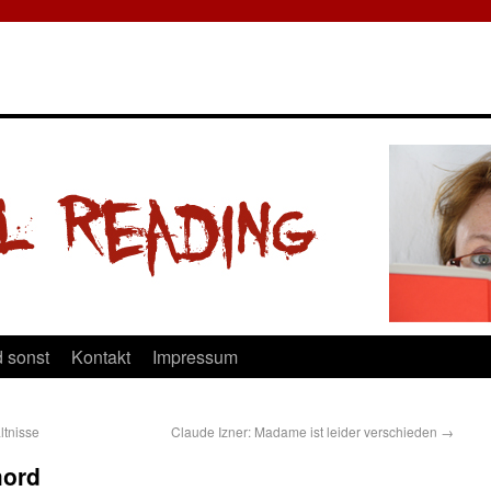
 sonst
Kontakt
Impressum
ltnisse
Claude Izner: Madame ist leider verschieden
→
mord