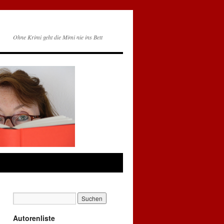
Ohne Krimi geht die Mimi nie ins Bett
Autorenliste