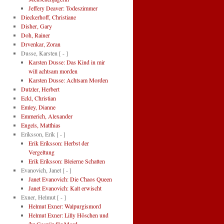
Jeffery Deaver: Todeszimmer
Dieckerhoff, Christiane
Disher, Gary
Doh, Rainer
Drvenkar, Zoran
Dusse, Karsten
[ - ]
Karsten Dusse: Das Kind in mir
will achtsam morden
Karsten Dusse: Achtsam Morden
Dutzler, Herbert
Eckl, Christian
Emley, Dianne
Emmerich, Alexander
Engels, Matthias
Eriksson, Erik
[ - ]
Erik Eriksson: Herbst der
Vergeltung
Erik Eriksson: Bleierne Schatten
Evanovich, Janet
[ - ]
Janet Evanovich: Die Chaos Queen
Janet Evanovich: Kalt erwischt
Exner, Helmut
[ - ]
Helmut Exner: Walpurgismord
Helmut Exner: Lilly Höschen und