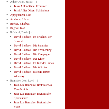
Adler Olsen, Jussi
[ - ]
Jussi Adler-Olsen: Erbarmen
Jussi Adler Olsen: Schändung
Appignanesi, Lisa
Avallone, Silvia
Bacher, Elisabeth
Bagnol, Jean
Baldacci, David
[ - ]
David Baldacci: Im Bruchteil der
Sekunde
David Baldacci: Die Sammler
David Baldacci: Die Versuchung
David Baldacci: Die Kampagne
David Baldacci: Der Killer
David Baldacci: Im Takt des Todes
David Baldacci: Die Wächter
David Baldacci: Bis zum letzten
Atemzug
Bannalec, Jean-Luc
[ - ]
Jean-Luc Bannalec: Bretonisches
Vermächtnis
Jean-Luc Bannalec: Bretonische
Spezialitäten
Jean-Luc Bannalec: Bretonischer
Stolz