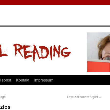
 sonst
Kontakt
Impressum
njagd
Faye Kellerman: Arglist
→
zlos