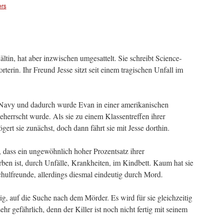
ers
tin, hat aber inzwischen umgesattelt. Sie schreibt Science-
terin. Ihr Freund Jesse sitzt seit einem tragischen Unfall im
r Navy und dadurch wurde Evan in einer amerikanischen
eherrscht wurde. Als sie zu einem Klassentreffen ihrer
ert sie zunächst, doch dann fährt sie mit Jesse dorthin.
s, dass ein ungewöhnlich hoher Prozentsatz ihrer
en ist, durch Unfälle, Krankheiten, im Kindbett. Kaum hat sie
chulfreunde, allerdings diesmal eindeutig durch Mord.
lig, auf die Suche nach dem Mörder. Es wird für sie gleichzeitig
ehr gefährlich, denn der Killer ist noch nicht fertig mit seinem