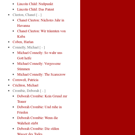
Lincoln Child: Nullpunkt
Lincoln Child: Das Patent
Cleeton, Chanel
[ - ]
Chanel Cleeton: Nächstes Jahr in
Havanna
Chanel Cleeton: Wir träumten von
Kuba
Coben, Harlan
Connelly, Michael
[ - ]
Michael Connelly: So wahr uns
Gott helfe
Michael Connelly: Vergessene
Stimmen
Michael Connelly: The Scarecrow
Cornwell, Patricia
Crichton, Michael
Crombie, Deborah
[ - ]
Deborah Crombie: Kein Grund zur
Trauer
Deborah Crombie: Und ruhe in
Frieden
Deborah Crombie: Wenn die
Wahrheit stirbt
Deborah Crombie: Die stillen
Wasser des Todes