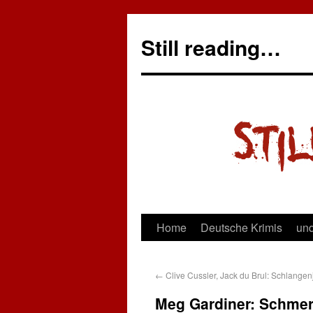
Still reading…
Home
Deutsche Krimis
und
←
Clive Cussler, Jack du Brul: Schlange
Meg Gardiner: Schmer