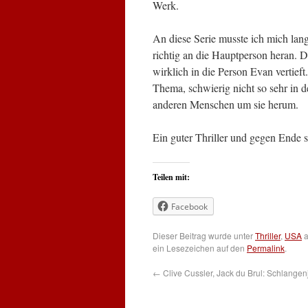
Werk.
An diese Serie musste ich mich lan
richtig an die Hauptperson heran. D
wirklich in die Person Evan vertie
Thema, schwierig nicht so sehr in d
anderen Menschen um sie herum.
Ein guter Thriller und gegen Ende 
Teilen mit:
Facebook
Dieser Beitrag wurde unter
Thriller
,
USA
a
ein Lesezeichen auf den
Permalink
.
←
Clive Cussler, Jack du Brul: Schlange