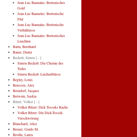
Jean-Luc Bannalec: Bretonisches
Gold
Jean-Luc Bannelec: Bretonische
Flut
Jean-Luc Bannalec: Bretonische
Verhältnisse
Jean-Luc Bannalec: Bretonisches
Leuchten
Barta, Bernhard
Bauer, Dieter
Beckett, Simon
[ - ]
Simon Beckett: Die Chemie des
Todes
Simon Beckett: Leichenblässe
Begley, Louis
Bensson, Alex
Berndorf, Jacques
Berwein, Saskia
Bitzer, Volker
[ - ]
Volker Bitzer: Dick Tosseks Rache
Volker Bitzer: Die Dick-Tossek-
Verschwörung
Blanchard, Alice
Breuer, Guido M.
Brodie, Laura