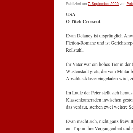
Publiziert am
7. September 2009
von
Pet
USA
O-Titel: Crosscut
Evan Delaney ist ursprünglich Anwäl
Fiction-Romane und ist Gerichtsrepor
Rollstuhl.
Ihr Vater war ein hohes Tier in de
Wüstenstadt groß, die vom Militär b
Abschlussklasse eingeladen wird, zög
Im Laufe der Feier stellt sich herau
Klassenkameraden inwischen gestorb
das verdaut, sterben zwei weitere S
Evan macht sich, nicht ganz freiwil
ein Trip in ihre Vergangenheit und s