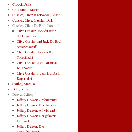
Crouch, Julia
Cruz Smith, Martin
Cussler, Clive; Blackwood, Grant
Cussler, Clive; Cussler, Dirk
Cussler, Clive; Du Brul, Jack
[ - ]
Clive Cussler, Jack du Brul:
Schlangenjagd
Clive Cussler und Jack Du Brul:
Seuchenschiff
Clive Cussler, Jack du Brul:
Todesfracht
Clive Cussler, Jack Du Brul:
Killerwelle
Clive Cussler u. Jack Du Brul:
Kaperfahrt
Czubaj, Mariusz
Dahl, Arne
Deaver, Jeffery
[ - ]
Jeffery Deaver: Opferlämmer
Jeffery Deaver: Der Täuscher
Jeffery Deaver: Allwissend
Jeffery Deaver: Der gehetzte
Uhrmacher
Jeffery Deaver: Die
Menschenjägerin