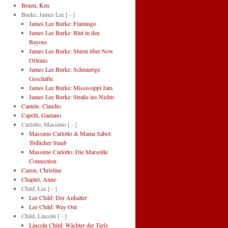
Bruen, Ken
Burke, James Lee
[ - ]
James Lee Burke: Flamingo
James Lee Burke: Blut in den
Bayous
James Lee Burke: Sturm über New
Orleans
James Lee Burke: Schmierige
Geschäfte
James Lee Burke: Mississippi Jam
James Lee Burke: Straße ins Nichts
Cantele, Claudio
Capelli, Gaetano
Carlotto, Massimo
[ - ]
Massimo Carlotto & Mama Sabot:
Tödlicher Staub
Massimo Carlotto: Die Marseille
Connection
Cazon, Christine
Chaplet, Anne
Child, Lee
[ - ]
Lee Child: Der Anhalter
Lee Child: Way Out
Child, Lincoln
[ - ]
Lincoln Child: Wächter der Tiefe