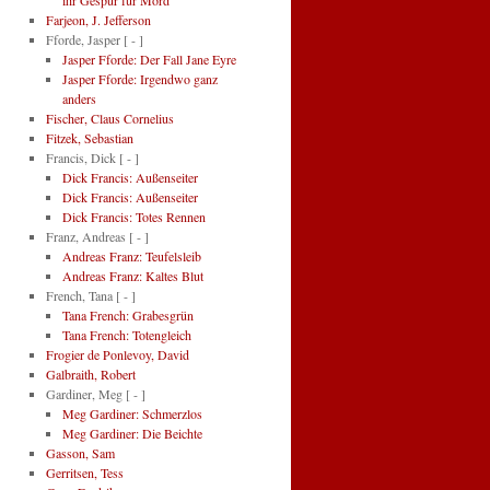
ihr Gespür für Mord
Farjeon, J. Jefferson
Fforde, Jasper
[ - ]
Jasper Fforde: Der Fall Jane Eyre
Jasper Fforde: Irgendwo ganz
anders
Fischer, Claus Cornelius
Fitzek, Sebastian
Francis, Dick
[ - ]
Dick Francis: Außenseiter
Dick Francis: Außenseiter
Dick Francis: Totes Rennen
Franz, Andreas
[ - ]
Andreas Franz: Teufelsleib
Andreas Franz: Kaltes Blut
French, Tana
[ - ]
Tana French: Grabesgrün
Tana French: Totengleich
Frogier de Ponlevoy, David
Galbraith, Robert
Gardiner, Meg
[ - ]
Meg Gardiner: Schmerzlos
Meg Gardiner: Die Beichte
Gasson, Sam
Gerritsen, Tess