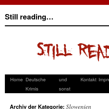
Still reading…
Home
Deutsche
und
Kontakt
Impr
Krimis
sonst
Slowenien
Archiv der Kategorie: